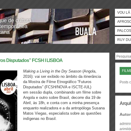
VOU LÁ 
gue de cultura
AFROS
temporânea
PALCO
icana
RUY DU
uros Disputados” FCSH I LISBOA
FILM
Making a Living in the Dry Season
(Angola,
2016): vai ser exibido no âmbito da itinerância
da Mostra de Filme Etnográfico “Futuros
Posts c
Disputados” (FCSH/NOVA e ISCTE-IUL)
em
sessão dupla, combinando um filme sobre
Angola e outro sobre Brasil, decorre dia 19 de
Abril, às 18h, e conta com a minha presença
Arqui
enquanto realizadora e a da antropóloga Susana
Matos Viegas, especialista sobre as questões
Autor
indígenas no Brasil.
admini
arimil