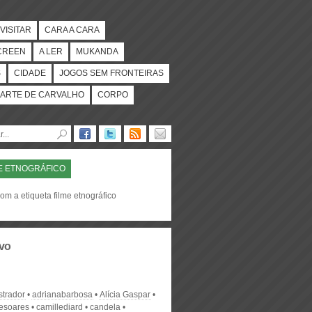
VISITAR
CARA A CARA
CREEN
A LER
MUKANDA
S
CIDADE
JOGOS SEM FRONTEIRAS
ARTE DE CARVALHO
CORPO
E ETNOGRÁFICO
om a etiqueta filme etnográfico
vo
strador
adrianabarbosa
Alícia Gaspar
desoares
camillediard
candela