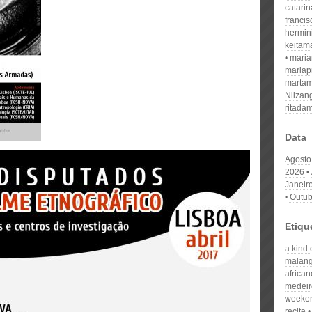
catari
franci
hermin
keitam
mari
mariap
martam
Nilzan
ritada
Data
Agosto
2026
Janeir
Outub
Etiqu
a kind 
malan
african
medeir
weeke
recite