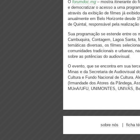
O
forumdoc.mg
–
mostra itinerante do 
e democratizar o acesso a uma program
através da exibição de filmes
já exibid
anualmente em Belo Horizonte desde 1
de Quintal
, responsável pela realização 
Sua programação se estende entre os m
Cambuquira, Contagem, Lagoa Santa, Mo
temáticas diversas, os filmes selecio
comunidades tradicionais e urbanas, na 
sobre as potências do audiovisual.
O evento, que se encontra em sua terc
Minas e da Secretaria de Audiovisual do
Cultura e Fundo Nacional de Cultura.
Al
(Irmandade dos Atores da Pândega, Ass
MUnA/UFU, UNIMONTES, UNIVÁS, Bene
sobre nós
ficha t