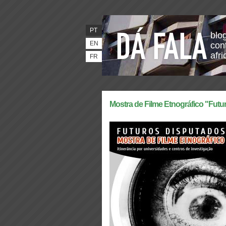
PT
blo
EN
con
afr
FR
Mostra de Filme Etnográfico "Fut