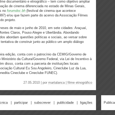
filme documentário e etnográfico – tem como objetivo ampliar
ação de cinema diferenciada no estado de Minas Gerais,
os no
forumdoc.bh
(festival de cinema que acontece
997) e/ou que
fazem parte do acervo da Associação Filmes
do projeto.
eses de maio e junho de 2010, em sete cidades: Araçuaí,
ntes Claros, Pouso Alegre e Uberlândia.
Abordando
nados abordam questões
políticas e sociais, ao versar sobre
tentativa de construir junto ao público um amplo diálogo
eira edição, conta com o patrocínio da CEMIG/Governo de
 Ministério da Cultura/Governo Federal, via Lei de Incentivo à
ém disso, conta com a
parceria de instituições locais
ociação Cultural Eu Sou Angoleiro, Cineclube Luz da Lua,
dita Cineclube e Cineclube FUNEC).
27.05.2010 | por
martalanca
|
filme etnográfico
écnica
participar
subscrever
publicidade
ligações
Public