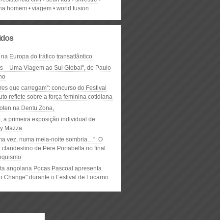
ina homem
viagem
world fusion
lidos
 na Europa do tráfico transatlântico
ós – Uma Viagem ao Sul Global", de Paulo
ho
res que carregam”: concurso do Festival
to reflete sobre a força feminina cotidiana
oten na Dentu Zona,
, a primeira exposição individual de
y Mazza
ma vez, numa meia-noite sombria…”: O
clandestino de Pere Portabella no final
nquismo
ta angolana Pocas Pascoal apresenta
to Change" durante o Festival de Locarno