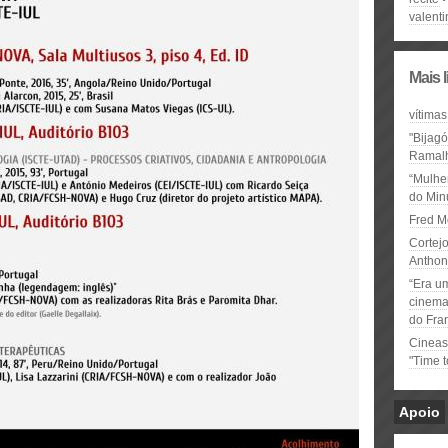
valent
Mais 
vítimas
"Bijag
Ramal
“Mulhe
do Minu
Fred M
Cortejo
Anthon
“Era u
cinema 
do Fra
Cineas
"Time 
Apoio