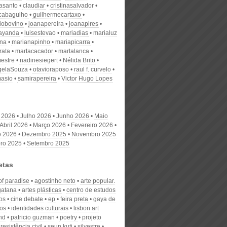
nasanto
claudiar
cristinasalvador
scabagulho
guilhermecartaxo
iobovino
joanapereira
joanapires
ayanda
luisestevao
mariadias
marialuz
ana
marianapinho
mariapicarra
rata
martacacador
martalanca
estre
nadinesiegert
Nélida Brito
gelaSouza
otavioraposo
raul f. curvelo
masio
samirapereira
Victor Hugo Lopes
 2026
Julho 2026
Junho 2026
Maio
Abril 2026
Março 2026
Fevereiro 2026
o 2026
Dezembro 2025
Novembro 2025
ro 2025
Setembro 2025
etas
of paradise
agostinho neto
arte popular.
gatana
artes plásticas
centro de estudos
os
cine debate
ep
feira preta
gaya de
os
identidades culturais
lisbon art
nd
patricio guzman
poetry
projeto
resistência civil
seun kuti
silvestre