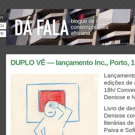
PT
blogue de cultura
EN
contemporânea
africana
FR
DUPLO VÊ — lançamento Inc., Porto, 1 
Lançamento 
edições de a
18h/
Conver
Denisse e N
Livro de de
Denisse com
literárias d
Paiva e Sof