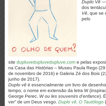
Duplo Vê —
dos tentácu
Vê
, que s
pelo
site
dupluvedupluvedupluve.com
e pelas expos
na Casa das Histórias – Museu Paula Rego (29
de novembro de 2016) e Galeria Zé dos Bois (22
junho de 2017).
Duplo vê
é essencialmente um livro de desenh
tempo, o nome em extensão da letra W (inspirad
George Perec,
W ou les souvenirs d’enfance
). 
ver” de um Deus vesgo.
Duplo vê, O Tautólogo