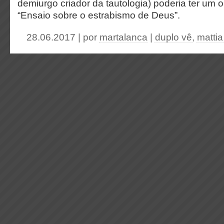
demiurgo criador da tautologia) poderia ter um ou
“Ensaio sobre o estrabismo de Deus”.
28.06.2017 | por
martalanca
|
duplo vê
,
mattia