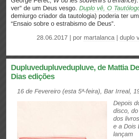
George Perec,
W ou les souvenirs d’enfance
)
ver” de um Deus vesgo.
Duplo vê, O Tautólog
demiurgo criador da tautologia) poderia ter um 
“Ensaio sobre o estrabismo de Deus”.
28.06.2017 | por
martalanca
|
duplo 
Dupluvedupluvedupluve, de Mattia D
Dias edições
16 de Fevereiro (esta 5ª-feira), Bar Irreal, 
Depois d
disco, do
dos livro
e a Dois 
lançam