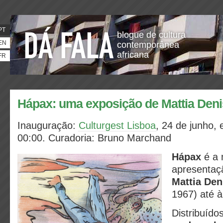
PT
blogue de cultura
EN
contemporânea
africana
FR
Hápax: uma exposição de Mattia Den
Inauguração:
Culturgest Lisboa
, 24 de junho, 
00:00.
Curadoria:
Bruno Marchand
Hápax
é a 
apresentaç
Mattia Den
1967) até à
Distribuído