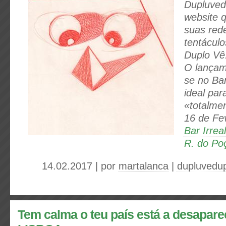
Dupluved
website 
suas red
tentáculo
Duplo Vê
O lançam
se no Bar
ideal par
«totalmen
16 de Fe
Bar Irreal
R. do Po
14.02.2017 | por
martalanca
|
dupluvedu
Tem calma o teu país está a desapare