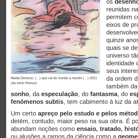
os
desenh
reunidas n
permitem c
eixos de pr
desenvolve
quinze anos
quais se d
universo tã
identidade 
seus intere
da ordem 
Mattia Denisse, (…) que vai de mundo a mundo (…) 2021
(da série Húmus)
também d
sonho
, da
especulação
, do
fantasma
, do
es
fenómenos subtis
, tem cabimento à luz da at
Um certo
apreço pelo estudo e pelos método
detém, contudo, maior peso na sua obra. É po
abundam noções como
ensaio, tratado, his
ou alusões a ramos da ciência como a
geometr