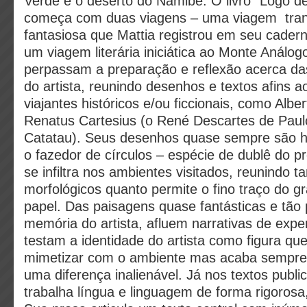
Verde e o deserto do Namibe. O livro “Logo de
começa com duas viagens – uma viagem trans
fantasiosa que Mattia registrou em seu cader
um viagem literária iniciática ao Monte Análo
perpassam a preparação e reflexão acerca da
do artista, reunindo desenhos e textos afins a
viajantes históricos e/ou ficcionais, como Albe
Renatus Cartesius (o René Descartes de Paulo
Catatau). Seus desenhos quase sempre são ha
o fazedor de círculos – espécie de dublê do pró
se infiltra nos ambientes visitados, reunindo t
morfológicos quanto permite o fino traço do gr
papel. Das paisagens quase fantásticas e tão
memória do artista, afluem narrativas de exper
testam a identidade do artista como figura qu
mimetizar com o ambiente mas acaba sempre
uma diferença inalienável. Já nos textos publi
trabalha língua e linguagem de forma rigorosa