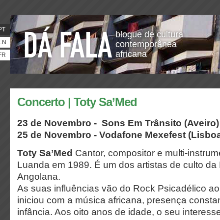
PT
blogue de cultura
EN
contemporânea
africana
FR
Concerto | Toty Sa’Med
23 de Novembro -
Sons Em Trânsito
(Aveiro)
25 de Novembro - Vodafone Mexefest
(Lisbo
Toty Sa’Med
Cantor, compositor e multi-instru
Luanda em 1989. É um dos artistas de culto d
Angolana.
As suas influências vão do Rock Psicadélico ao
iniciou com a música africana, presença consta
infância. Aos oito anos de idade, o seu interess