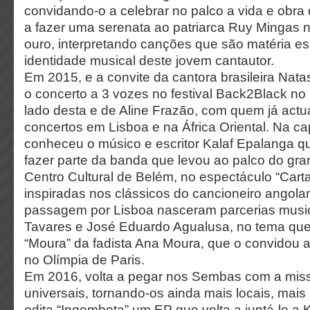
convidando-o a celebrar no palco a vida e obra
a fazer uma serenata ao patriarca Ruy Mingas 
ouro, interpretando canções que são matéria es
identidade musical deste jovem cantautor.
Em 2015, e a convite da cantora brasileira Nata
o concerto a 3 vozes no festival Back2Black no
lado desta e de Aline Frazão, com quem já act
concertos em Lisboa e na África Oriental. Na ca
conheceu o músico e escritor Kalaf Epalanga q
fazer parte da banda que levou ao palco do gra
Centro Cultural de Belém, no espectáculo “Cart
inspiradas nos clássicos do cancioneiro angola
passagem por Lisboa nasceram parcerias musi
Tavares e José Eduardo Agualusa, no tema que 
“Moura” da fadista Ana Moura, que o convidou a
no Olímpia de Paris.
Em 2016, volta a pegar nos Sembas com a miss
universais, tornando-os ainda mais locais, mai
edita “Ingombota” um EP que volta a juntá-lo a