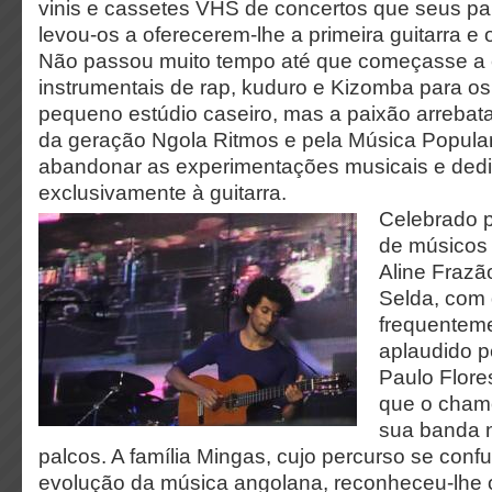
vinis e cassetes VHS de concertos que seus pa
levou-os a oferecerem-lhe a primeira guitarra e o
Não passou muito tempo até que começasse a 
instrumentais de rap, kuduro e Kizomba para o
pequeno estúdio caseiro, mas a paixão arreba
da geração Ngola Ritmos e pela Música Popular 
abandonar as experimentações musicais e dedi
exclusivamente à guitarra.
Celebrado 
de músicos
Aline Frazã
Selda, com
frequentem
aplaudido p
Paulo Flore
que o chamo
sua banda 
palcos. A família Mingas, cujo percurso se conf
evolução da música angolana, reconheceu-lhe o