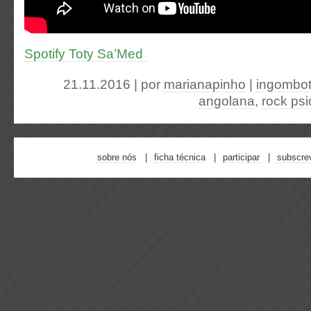
Spotify Toty Sa’Med
21.11.2016 | por
marianapinho
|
ingombo
angolana
,
rock psi
sobre nós
ficha técnica
participar
subscre