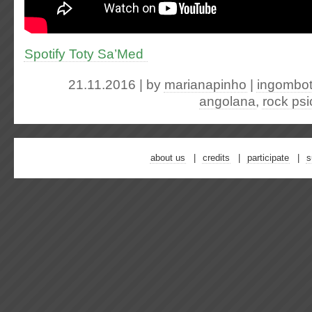
Spotify Toty Sa’Med
21.11.2016 | by
marianapinho
|
ingombo
angolana
,
rock psi
about us
credits
participate
s