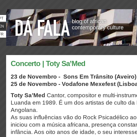
PT
blog of african
EN
contemporary culture
FR
Concerto | Toty Sa’Med
23 de Novembro -
Sons Em Trânsito
(Aveiro)
25 de Novembro - Vodafone Mexefest
(Lisbo
Toty Sa’Med
Cantor, compositor e multi-instru
Luanda em 1989. É um dos artistas de culto d
Angolana.
As suas influências vão do Rock Psicadélico ao
iniciou com a música africana, presença consta
infância. Aos oito anos de idade, o seu interess