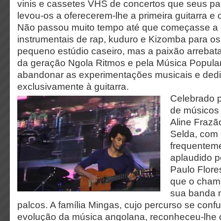
vinis e cassetes VHS de concertos que seus pa
levou-os a oferecerem-lhe a primeira guitarra e o
Não passou muito tempo até que começasse a 
instrumentais de rap, kuduro e Kizomba para o
pequeno estúdio caseiro, mas a paixão arreba
da geração Ngola Ritmos e pela Música Popular 
abandonar as experimentações musicais e dedi
exclusivamente à guitarra.
Celebrado 
de músicos
Aline Frazã
Selda, com
frequentem
aplaudido p
Paulo Flore
que o chamo
sua banda 
palcos. A família Mingas, cujo percurso se conf
evolução da música angolana, reconheceu-lhe o