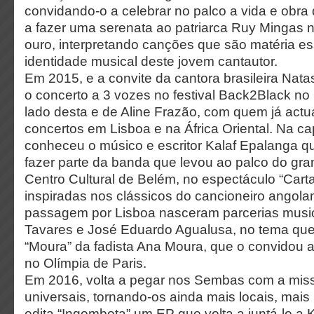
convidando-o a celebrar no palco a vida e obra
a fazer uma serenata ao patriarca Ruy Mingas 
ouro, interpretando canções que são matéria es
identidade musical deste jovem cantautor.
Em 2015, e a convite da cantora brasileira Nata
o concerto a 3 vozes no festival Back2Black no
lado desta e de Aline Frazão, com quem já act
concertos em Lisboa e na África Oriental. Na ca
conheceu o músico e escritor Kalaf Epalanga q
fazer parte da banda que levou ao palco do gra
Centro Cultural de Belém, no espectáculo “Cart
inspiradas nos clássicos do cancioneiro angola
passagem por Lisboa nasceram parcerias musi
Tavares e José Eduardo Agualusa, no tema que 
“Moura” da fadista Ana Moura, que o convidou a
no Olímpia de Paris.
Em 2016, volta a pegar nos Sembas com a miss
universais, tornando-os ainda mais locais, mai
edita “Ingombota” um EP que volta a juntá-lo a