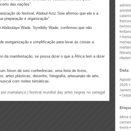
ncerto das nações”.
admini
arimil
nização do festival, Abdoul Aziz Sow afirmou que ele e a
catari
a preparação e organização”.
franci
hermin
nte Abdoulaye Wade, Syndiély Wade, confirmou que não
keitam
mari
 reorganização e simplificação para levar as coisas a
mariap
martam
Nilzan
mo da manifestação, se possa dizer o que a África tem a dizer
ritada
Data
m fórum de seis conferências, uma feira de livros,
, artes plásticas, desenho, fotografia, artesanato de arte,
Agosto
musical com noites temáticas.
2026
Janeir
| por
martalanca
|
festival mundial das artes negras no senegal
Outub
Etiqu
áfrica
carnav
évora