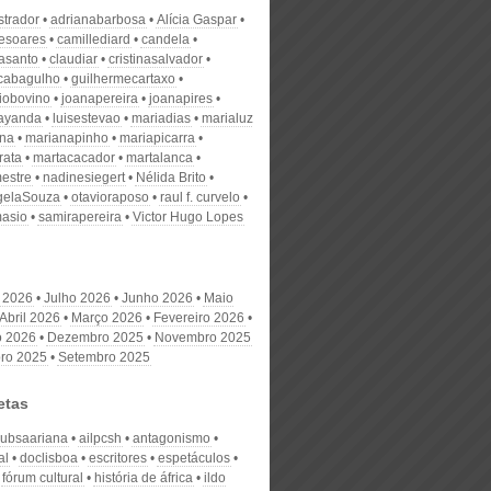
strador
adrianabarbosa
Alícia Gaspar
desoares
camillediard
candela
nasanto
claudiar
cristinasalvador
scabagulho
guilhermecartaxo
iobovino
joanapereira
joanapires
ayanda
luisestevao
mariadias
marialuz
ana
marianapinho
mariapicarra
rata
martacacador
martalanca
estre
nadinesiegert
Nélida Brito
gelaSouza
otavioraposo
raul f. curvelo
masio
samirapereira
Victor Hugo Lopes
 2026
Julho 2026
Junho 2026
Maio
Abril 2026
Março 2026
Fevereiro 2026
o 2026
Dezembro 2025
Novembro 2025
ro 2025
Setembro 2025
etas
 subsaariana
ailpcsh
antagonismo
al
doclisboa
escritores
espetáculos
fórum cultural
história de áfrica
ildo