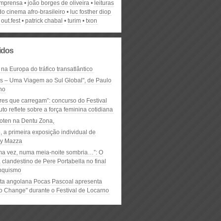
imprensa
joão borges de oliveira
leituras
o cinema afro-brasileiro
luc fosther diop
out.fest
patrick chabal
turim
txon
lidos
 na Europa do tráfico transatlântico
ós – Uma Viagem ao Sul Global", de Paulo
ho
res que carregam”: concurso do Festival
to reflete sobre a força feminina cotidiana
oten na Dentu Zona,
, a primeira exposição individual de
y Mazza
ma vez, numa meia-noite sombria…”: O
clandestino de Pere Portabella no final
nquismo
ta angolana Pocas Pascoal apresenta
to Change" durante o Festival de Locarno