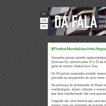
PT
blo
EN
con
afr
FR
III Festival Mundial das Artes Negr
Sessenta países estarão representados 
(Fesman III), prevista para 10 a 31 d
geral do evento, Abdoul Aziz Sow.
Os 60 países esperados estarão repres
proceder ao lançamento do novo nome 
Na presença do embaixador do Brasil e
manifestação, atores culturais e numer
que esta manifestação não será apenas 
Segundo ele, este festival que será des
porque “será um momento de eclosão da 