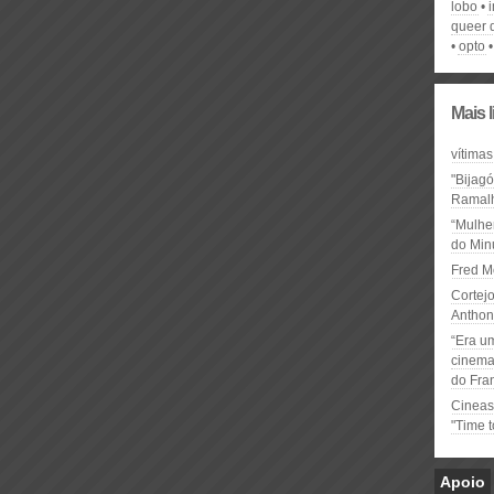
lobo
queer d
opto
Mais 
vítimas
"Bijag
Ramal
“Mulhe
do Minu
Fred M
Cortejo
Anthon
“Era u
cinema 
do Fra
Cineas
"Time 
Apoio