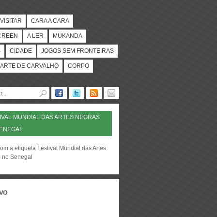
VISITAR
CARA A CARA
CREEN
A LER
MUKANDA
S
CIDADE
JOGOS SEM FRONTEIRAS
ARTE DE CARVALHO
CORPO
IVAL MUNDIAL DAS ARTES NEGRAS
SENEGAL
om a etiqueta Festival Mundial das Artes
 no Senegal
vo