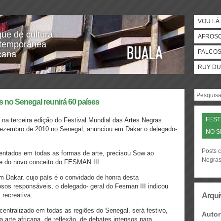
VOU LÁ 
gue de cultura
AFROS
temporânea
PALCO
icana
RUY DU
as no Senegal reunirá 60 países
FEST
na terceira edição do Festival Mundial das Artes Negras
e dezembro de 2010 no Senegal, anunciou em Dakar o delegado-
NO 
Posts c
entados em todas as formas de arte, precisou Sow ao
Negras
e do novo conceito do FESMAN III.
m Dakar, cujo país é o convidado de honra desta
osos responsáveis, o delegado- geral do Fesman III indicou
recreativa.
Arqui
centralizado em todas as regiões do Senegal, será festivo,
Autor
arte africana, de reflexão, de debates intensos para