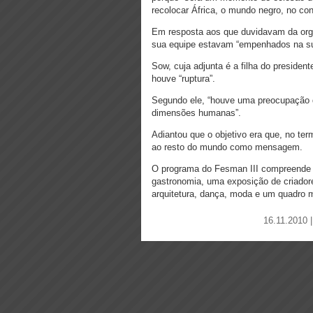
recolocar África, o mundo negro, no co
Em resposta aos que duvidavam da orga
sua equipe estavam “empenhados na su
Sow, cuja adjunta é a filha do preside
houve “ruptura”.
Segundo ele, “houve uma preocupação de
dimensões humanas”.
Adiantou que o objetivo era que, no ter
ao resto do mundo como mensagem.
O programa do Fesman III compreende u
gastronomia, uma exposição de criadores
arquitetura, dança, moda e um quadro 
16.11.2010 