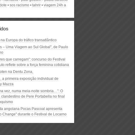
dote
sos racismo
tahrir
viagem 24h a
lidos
 na Europa do tráfico transatlântico
ós – Uma Viagem ao Sul Global", de Paulo
ho
res que carregam”: concurso do Festival
to reflete sobre a força feminina cotidiana
oten na Dentu Zona,
, a primeira exposição individual de
y Mazza
ma vez, numa meia-noite sombria…”: O
clandestino de Pere Portabella no final
nquismo
ta angolana Pocas Pascoal apresenta
to Change" durante o Festival de Locarno