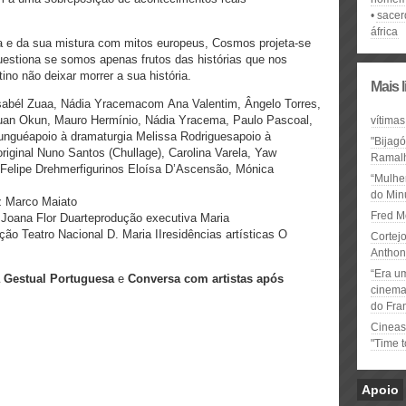
sacer
áfrica
na e da sua mistura com mitos europeus, Cosmos projeta-se
questiona se somos apenas frutos das histórias que nos
no não deixar morrer a sua história.
Mais 
, Isabél Zuaa, Nádia Yracemacom Ana Valentim, Ângelo Torres,
Luan Okun, Mauro Hermínio, Nádia Yracema, Paulo Pascoal,
vítimas
Bunguéapoio à dramaturgia Melissa Rodriguesapoio à
"Bijag
riginal Nuno Santos (Chullage), Carolina Varela, Yaw
Ramal
Felipe Drehmerfigurinos Eloísa D’Ascensão, Mónica
“Mulhe
do Minu
z Marco Maiato
Fred M
Joana Flor Duarteprodução executiva Maria
 Teatro Nacional D. Maria IIresidências artísticas O
Cortejo
Anthon
“Era u
a Gestual Portuguesa
e
Conversa com artistas após
cinema 
do Fra
Cineas
"Time 
Apoio