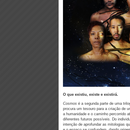
O que existiu, existe e existirá.
Cosmos
é a segunda parte de uma trilo
procura um tesouro para a criação de 
a humanidade e o caminho percorrido a
diferentes futuros possíveis. Do indivi
intenção de aprofundar as mitologias 
e o espaço se confundem, dando orige