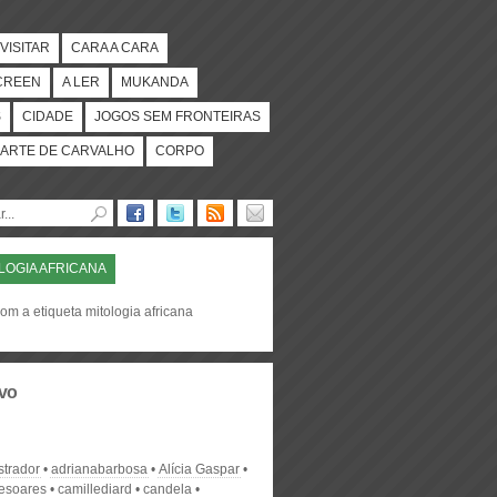
VISITAR
CARA A CARA
CREEN
A LER
MUKANDA
S
CIDADE
JOGOS SEM FRONTEIRAS
ARTE DE CARVALHO
CORPO
LOGIA AFRICANA
om a etiqueta mitologia africana
vo
strador
adrianabarbosa
Alícia Gaspar
desoares
camillediard
candela