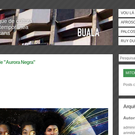
VOU LÁ 
gue de cultura
AFROS
temporânea
PALCO
icana
RUY DU
de "Aurora Negra"
MITO
Posts c
Arqui
Autor
admini
arimil