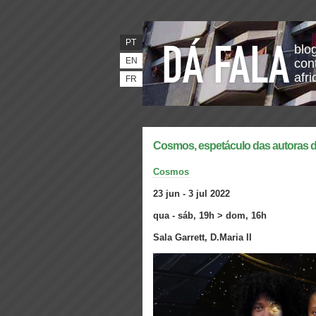
PT
blo
EN
con
afr
FR
Cosmos, espetáculo das autoras 
Cosmos
23 jun - 3 jul 2022
qua - sáb, 19h > dom, 16h
Sala Garrett, D.Maria II