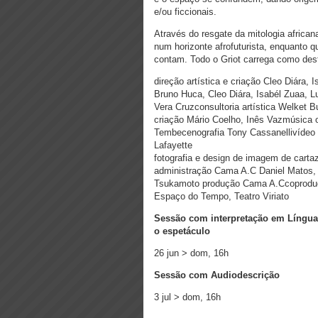
e/ou ficcionais.
Através do resgate da mitologia africa
num horizonte afrofuturista, enquanto 
contam. Todo o Griot carrega como desti
direção artística e criação Cleo Diára
Bruno Huca, Cleo Diára, Isabél Zuaa, 
Vera Cruzconsultoria artística Welket 
criação Mário Coelho, Inês Vazmúsica o
Tembecenografia Tony Cassanellivídeo 
Lafayette
fotografia e design de imagem de carta
administração Cama A.C Daniel Matos, 
Tsukamoto produção Cama A.Ccoprodução
Espaço do Tempo, Teatro Viriato
Sessão com interpretação em Língu
o espetáculo
26 jun > dom, 16h
Sessão com Audiodescrição
3 jul > dom, 16h