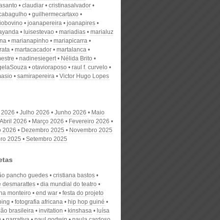
nasanto
claudiar
cristinasalvador
scabagulho
guilhermecartaxo
iobovino
joanapereira
joanapires
ayanda
luisestevao
mariadias
marialuz
ana
marianapinho
mariapicarra
rata
martacacador
martalanca
estre
nadinesiegert
Nélida Brito
gelaSouza
otavioraposo
raul f. curvelo
masio
samirapereira
Victor Hugo Lopes
 2026
Julho 2026
Junho 2026
Maio
Abril 2026
Março 2026
Fevereiro 2026
o 2026
Dezembro 2025
Novembro 2025
ro 2025
Setembro 2025
etas
ão pancho guedes
cristiana bastos
e desmarattes
dia mundial do teatro
ina monteiro
end war
festa do projeto
ping
fotografia africana
hip hop guiné
ão brasileira
invitation
kinshasa
luísa
m
narrativa
paul godwin
paula cardoso