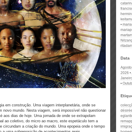
catari
franci
hermin
keitam
mari
mariap
martam
Nilzan
ritada
Data
Agosto
2026
Janeir
Outub
Etiqu
gia em construção. Uma viagem interplanetária, onde se
colecç
um novo mundo. Nesta viagem, será impossível não questionar
désiré
té aos dias de hoje. Uma jornada de onde se extrapolam
eglant
dual ao coletivo, do micro ao macro, este espetáculo tem a
remap
que circundam a criação do mundo. Uma epopeia onde o tempo
imigraç
m a uma sobreposição de acontecimentos reais
home