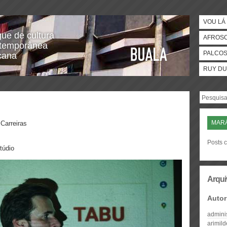
VOU LÁ 
gue de cultura
AFROS
temporânea
PALCO
icana
RUY DU
MARÁ
Carreiras
Posts c
údio
Arqui
Autor
admini
arimil