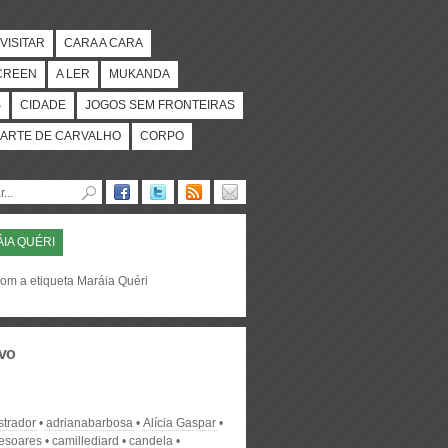
VISITAR
CARA A CARA
CREEN
A LER
MUKANDA
S
CIDADE
JOGOS SEM FRONTEIRAS
ARTE DE CARVALHO
CORPO
IA QUÉRI
om a etiqueta Maráia Quéri
vo
strador
adrianabarbosa
Alícia Gaspar
desoares
camillediard
candela