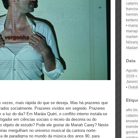
catari
franci
hermin
keitam
mari
mariap
martam
Nilzan
ritada
Data
Agosto
2026
Janeir
Outub
Etiqu
s vezes, mais rápida do que se deseja. Mas há prazeres que
rados socialmente. Prazeres vividos em segredo. Prazeres
afro blu
a luz do dia? Em Maráia Quéri, o conflito interno instala-se
catarin
igador em ciências sociais o receio da desonra ou do
knowl
omo objeto de estudo? Pode ele gostar de Mariah Carey? Neste
lownde
iras mergulham no universo musical da cantora norte-
gordof
a de paradigma no mundo da música dos anos 90, para
rotatio