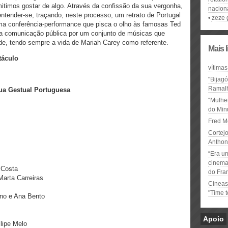
itimos gostar de algo. Através da confissão da sua vergonha,
nacion
e entender-se, traçando, neste processo, um retrato de Portugal
zeze
ma conferência-performance que pisca o olho às famosas Ted
ua comunicação pública por um conjunto de músicas que
ade, tendo sempre a vida de Mariah Carey como referente.
Mais 
áculo
vítimas
"Bijag
Ramal
ngua Gestual Portuguesa
“Mulhe
do Minu
Fred M
Cortejo
Anthon
“Era u
cinema 
u Costa
do Fra
a Marta Carreiras
Cineas
"Time 
ino e Ana Bento
Apoio
lipe Melo