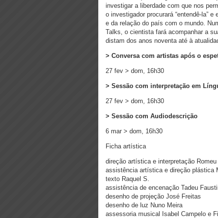
investigar a liberdade com que nos perm
o investigador procurará “entendê-la” 
e da relação do país com o mundo. Nu
Talks, o cientista fará acompanhar a s
distam dos anos noventa até à atualid
> Conversa com artistas após o espet
27 fev > dom, 16h30
> Sessão com interpretação em Lí
27 fev > dom, 16h30
> Sessão com Audiodescrição
6 mar > dom, 16h30
Ficha artística
direção artística e interpretação Rome
assistência artística e direção plástic
texto Raquel S.
assistência de encenação Tadeu Faust
desenho de projeção José Freitas
desenho de luz Nuno Meira
assessoria musical Isabel Campelo e Fi