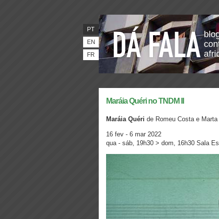
PT
blo
EN
con
afr
FR
Maráia Quéri no TNDM II
Maráia Quéri
de Romeu Costa e Marta 
16 fev - 6 mar 2022
qua - sáb, 19h30 > dom, 16h30 Sala Est