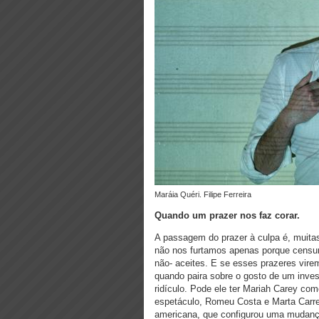
Maráia Quéri. Filipe Ferreira
Quando um prazer nos faz corar.
A passagem do prazer à culpa é, muita
não nos furtamos apenas porque censu
não- aceites. E se esses prazeres virem 
quando paira sobre o gosto de um invest
ridículo. Pode ele ter Mariah Carey c
espetáculo, Romeu Costa e Marta Carre
americana, que configurou uma mudanç