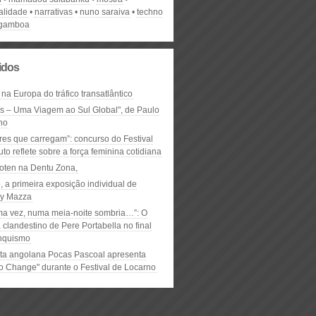
alidade
narrativas
nuno saraiva
techno
 gamboa
lidos
 na Europa do tráfico transatlântico
ós – Uma Viagem ao Sul Global", de Paulo
ho
res que carregam”: concurso do Festival
to reflete sobre a força feminina cotidiana
oten na Dentu Zona,
, a primeira exposição individual de
y Mazza
ma vez, numa meia-noite sombria…”: O
clandestino de Pere Portabella no final
nquismo
ta angolana Pocas Pascoal apresenta
to Change" durante o Festival de Locarno