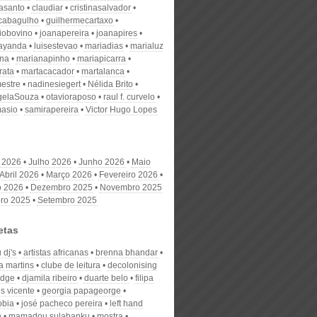
nasanto
claudiar
cristinasalvador
scabagulho
guilhermecartaxo
iobovino
joanapereira
joanapires
ayanda
luisestevao
mariadias
marialuz
ana
marianapinho
mariapicarra
rata
martacacador
martalanca
estre
nadinesiegert
Nélida Brito
gelaSouza
otavioraposo
raul f. curvelo
masio
samirapereira
Victor Hugo Lopes
 2026
Julho 2026
Junho 2026
Maio
Abril 2026
Março 2026
Fevereiro 2026
o 2026
Dezembro 2025
Novembro 2025
ro 2025
Setembro 2025
etas
 dj's
artistas africanas
brenna bhandar
a martins
clube de leitura
decolonising
edge
djamila ribeiro
duarte belo
filipa
s vicente
georgia papageorge
obia
josé pacheco pereira
left hand
n
mamadou sulabanku
mostra