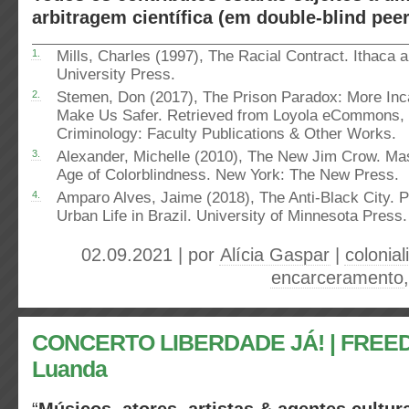
arbitragem científica (em
double-blind pee
1.
Mills, Charles (1997), The Racial Contract. Ithaca 
University Press.
2.
Stemen, Don (2017), The Prison Paradox: More Inca
Make Us Safer. Retrieved from Loyola eCommons, 
Criminology: Faculty Publications & Other Works.
3.
Alexander, Michelle (2010), The New Jim Crow. Mas
Age of Colorblindness. New York: The New Press.
4.
Amparo Alves, Jaime (2018), The Anti-Black City. P
Urban Life in Brazil. University of Minnesota Press.
02.09.2021 | por
Alícia Gaspar
|
colonia
encarceramento
CONCERTO LIBERDADE JÁ! | FRE
Luanda
“
Músicos, atores, artistas & agentes cultur