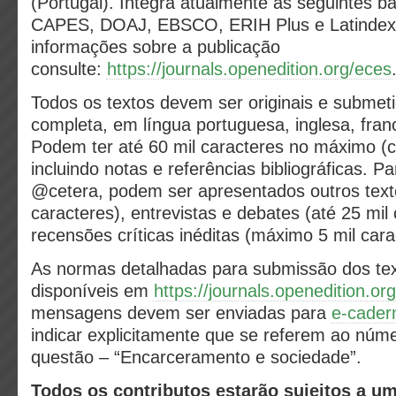
(Portugal). Integra atualmente as seguintes b
CAPES, DOAJ, EBSCO, ERIH Plus e Latindex
informações sobre a publicação
consulte:
https://journals.openedition.org/eces
Todos os textos devem ser originais e submet
completa, em língua portuguesa, inglesa, fran
Podem ter até 60 mil caracteres no máximo (
incluindo notas e referências bibliográficas. Pa
@cetera, podem ser apresentados outros texto
caracteres), entrevistas e debates (até 25 mil
recensões críticas inéditas (máximo 5 mil cara
As normas detalhadas para submissão dos tex
disponíveis em
https://journals.openedition.or
mensagens devem ser enviadas para
e-cader
indicar explicitamente que se referem ao núm
questão – “Encarceramento e sociedade”.
Todos os contributos estarão sujeitos a u