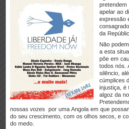
pretendem 
apelar ao d
expressão 
consagrado
da Repúblic
Não podemo
a esta situ
põe em cau
todos nós.
silêncio, a
cúmplices 
injustiça, 
algoz da no
Pretendemo
nossas vozes por uma Angola em que possamo
do seu crescimento, com os olhos secos, e co
do medo.