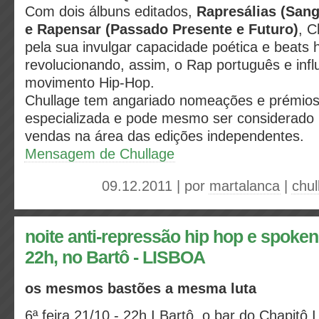
Com dois álbuns editados,
Rapresálias (San
e Rapensar (Passado Presente e Futuro)
, C
pela sua invulgar capacidade poética e beats 
revolucionando, assim, o Rap português e inf
movimento Hip-Hop.
Chullage tem angariado nomeações e prémios p
especializada e pode mesmo ser considerado
vendas na área das edições independentes.
Mensagem de Chullage
09.12.2011 | por
martalanca
|
chul
noite anti-repressão hip hop e spoken
22h, no Bartô - LISBOA
os mesmos bastões a mesma luta
6ª feira 21/10 - 22h I Bartô, o bar do Chapitô I