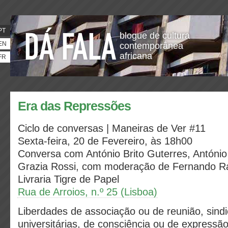
PT
blogue de cultura
EN
contemporânea
africana
FR
Era das Repressões
Ciclo de conversas | Maneiras de Ver #11
Sexta-feira, 20 de Fevereiro, às 18h00
Conversa com António Brito Guterres, António
Grazia Rossi, com moderação de Fernando 
Livraria Tigre de Papel
Rua de Arroios, n.º 25 (Lisboa)
Liberdades de associação ou de reunião, sindi
universitárias, de consciência ou de expressã