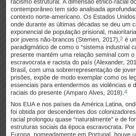
racismo estrutural. A dimensão étnico-racial 
contemporâneo tem sido analisada aprofundad
contexto norte-americano. Os Estados Unidos
onde durante as últimas décadas se deu um c
exponencial de população prisional, maioritari
2
por jovens não-brancos (Stemen, 2017),
é u
paradigmático de como o “sistema industrial c
presente mantém uma relação seminal com o 
escravocrata e racista do país (Alexander, 201
Brasil, com uma sobrerrepresentação de jove
prisões, expõe de modo exemplar como os leg
essenciais para entendermos as violências e 
4
raciais do presente (Amparo Alves, 2018).
Nos EUA e nos países da América Latina, ond
foi obtida por descendentes dos colonizadores
racial prolongou quase “naturalmente” e de fo
estruturas sociais da época escravocrata. Por
Europa, nomeadamente em Portugal, houve u