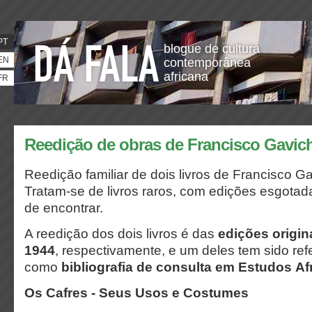
PT
blogue de cultura
EN
contemporânea
africana
FR
Reedição de obras de Francisco Gavic
Reedição familiar de dois livros de Francisco G
Tratam-se de livros raros, com edições esgotada
de encontrar.
A reedição dos dois livros é das
edições origin
1944
, respectivamente, e um deles tem sido re
como
bibliografia de consulta em Estudos Af
Os Cafres - Seus Usos e Costumes