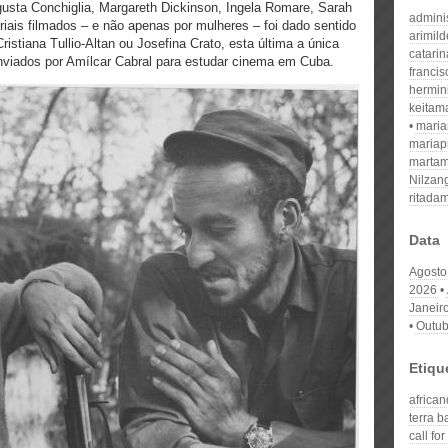
gusta Conchiglia, Margareth Dickinson, Ingela Romare, Sarah
admini
iais filmados – e não apenas por mulheres – foi dado sentido
arimil
istiana Tullio-Altan ou Josefina Crato, esta última a única
catari
nviados por Amílcar Cabral para estudar cinema em Cuba.
franci
hermin
keitam
mari
mariap
martam
Nilzan
ritada
Data
Agosto
2026
Janeir
Outub
Etiqu
africa
terra b
call fo