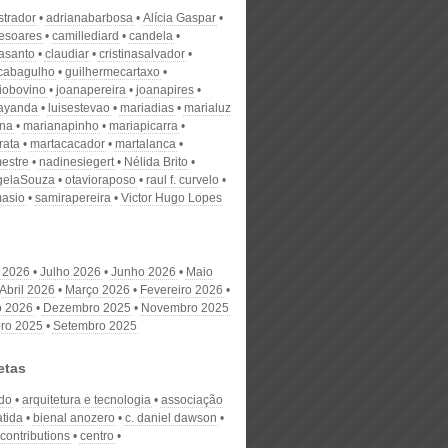
strador
adrianabarbosa
Alícia Gaspar
desoares
camillediard
candela
nasanto
claudiar
cristinasalvador
scabagulho
guilhermecartaxo
iobovino
joanapereira
joanapires
ayanda
luisestevao
mariadias
marialuz
ana
marianapinho
mariapicarra
rata
martacacador
martalanca
estre
nadinesiegert
Nélida Brito
gelaSouza
otavioraposo
raul f. curvelo
masio
samirapereira
Victor Hugo Lopes
 2026
Julho 2026
Junho 2026
Maio
Abril 2026
Março 2026
Fevereiro 2026
o 2026
Dezembro 2025
Novembro 2025
ro 2025
Setembro 2025
etas
ndo
arquitetura e tecnologia
associação
atida
bienal anozero
c. daniel dawson
r contributions
centro