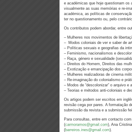
e académicas que hoje questionam os ar
visualmente as suas memórias e re-ima
académica, as políticas de conservaçã
ter no questionamento ou, pelo contrári
Os contributos podem abordar, entre out
– Mulheres nos movimentos de libertaç
– Modos coloniais de ver e saber de art
– Políticas sexuais e geografias da inti
– Feminismo, nacionalismos e descolo
– Raça, género e sexualidade (sexualid
– Direitos do Homem, Direitos das mulh
– Exotização e emancipação dos corpos
– Mulheres realizadoras de cinema milit
– Re-imaginação do colonialismo e práti
– Modos de “descolonizar” o arquivo e a
– Teorias e métodos anti-coloniais e de
Os artigos podem ser escritos em inglê
revisão cega por pares. A formatação d
submissão da revista e a
submissão fei
Para consultas, entre em contacto com
(
carmoramos@gmail.com
), Ana Cristina
(
barreiros.ines@gmail.com
).