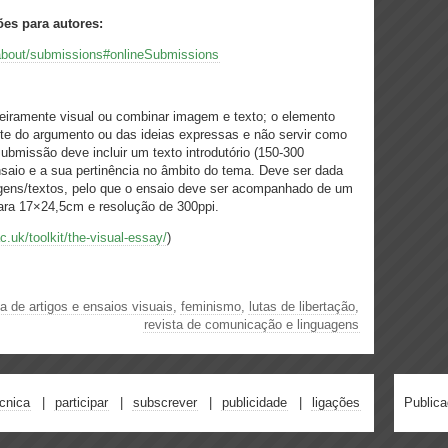
ões para autores:
l/about/submissions#onlineSubmissions
teiramente visual ou combinar imagem e texto; o elemento
ante do argumento ou das ideias expressas e não servir como
bmissão deve incluir um texto introdutório (150-300
saio e a sua pertinência no âmbito do tema. Deve ser dada
agens/textos, pelo que o ensaio deve ser acompanhado de um
ara 17×24,5cm e resolução de 300ppi.
ac.uk/toolkit/the-visual-essay/
)
 de artigos e ensaios visuais
,
feminismo
,
lutas de libertação
,
revista de comunicação e linguagens
écnica
participar
subscrever
publicidade
ligações
Public