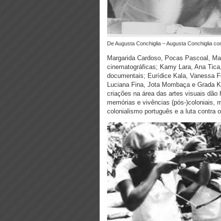
De Augusta Conchiglia – Augusta Conchiglia co
Margarida Cardoso, Pocas Pascoal, Mar
cinematográficas; Kamy Lara, Ana Tica,
documentais; Eurídice Kala, Vanessa Fe
Luciana Fina, Jota Mombaça e Grada Ki
criações na área das artes visuais dão h
memórias e vivências (pós-)coloniais, 
colonialismo português e a luta contra