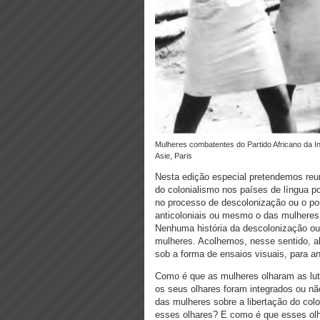
Mulheres combatentes do Partido Africano da Independência da Guiné e Cabo Verde (PAICG). Foto, Le Nouvel Afrique -
Asie, Paris
Nesta edição especial pretendemos reuni
do colonialismo nos países de língua p
no processo de descolonização ou o po
anticoloniais ou mesmo o das mulheres q
Nenhuma história da descolonização o
mulheres. Acolhemos, nesse sentido, ab
sob a forma de ensaios visuais, para an
Como é que as mulheres olharam as lut
os seus olhares foram integrados ou n
das mulheres sobre a libertação do col
esses olhares? E como é que esses olh