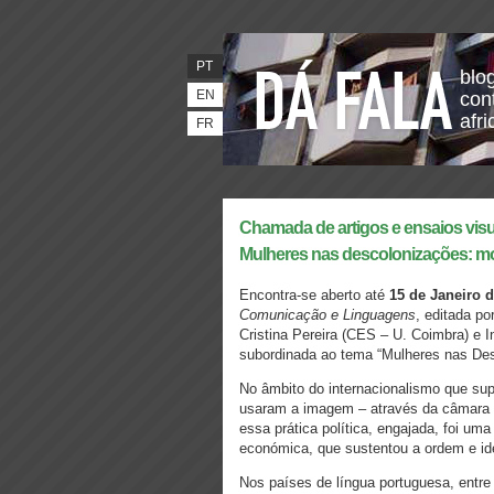
PT
blo
EN
con
afr
FR
Chamada de artigos e ensaios visu
Mulheres nas descolonizações: mo
Encontra-se aberto até
15 de Janeiro 
Comunicação e Linguagens
, editada p
Cristina Pereira (CES – U. Coimbra) e I
subordinada ao tema “Mulheres nas Des
No âmbito do internacionalismo que sup
usaram a imagem – através da câmara f
essa prática política, engajada, foi uma
económica, que sustentou a ordem e ide
Nos países de língua portuguesa, entre