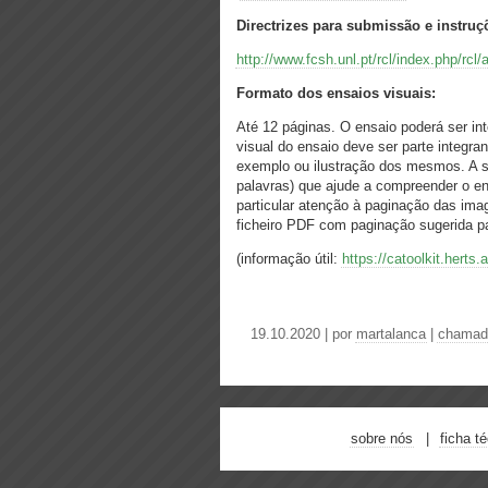
Directrizes para submissão e instruç
http://www.fcsh.unl.pt/rcl/index.php/rc
Formato dos ensaios visuais:
Até 12 páginas. O ensaio poderá ser in
visual do ensaio deve ser parte integr
exemplo ou ilustração dos mesmos. A su
palavras) que ajude a compreender o en
particular atenção à paginação das im
ficheiro PDF com paginação sugerida p
(informação útil:
https://catoolkit.herts.
19.10.2020 | por
martalanca
|
chamada
sobre nós
ficha t