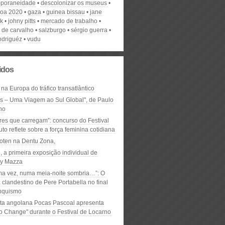
poraneidade
descolonizar os museus
sboa 2020
gaza
guinea bissau
jane
k
johny pitts
mercado de trabalho
o de carvalho
salzburgo
sérgio guerra
rodriguéz
vudu
lidos
 na Europa do tráfico transatlântico
ós – Uma Viagem ao Sul Global", de Paulo
ho
res que carregam”: concurso do Festival
to reflete sobre a força feminina cotidiana
oten na Dentu Zona,
, a primeira exposição individual de
y Mazza
ma vez, numa meia-noite sombria…”: O
clandestino de Pere Portabella no final
nquismo
ta angolana Pocas Pascoal apresenta
to Change" durante o Festival de Locarno