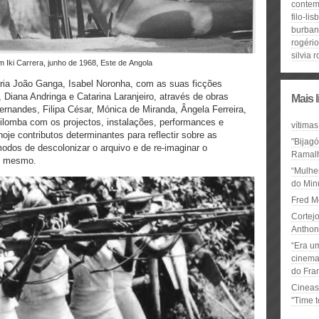
contem
filo-li
burban
rogéri
silvia 
m Iki Carrera, junho de 1968, Este de Angola
ia João Ganga, Isabel Noronha, com as suas ficções
 Diana Andringa e Catarina Laranjeiro, através de obras
Mais 
rnandes, Filipa César, Mónica de Miranda, Ângela Ferreira,
lomba com os projectos, instalações, performances e
vítimas
oje contributos determinantes para reflectir sobre as
"Bijag
modos de descolonizar o arquivo e de re-imaginar o
Ramal
 o mesmo.
“Mulhe
do Minu
Fred M
Cortejo
Anthon
“Era u
cinema 
do Fra
Cineas
"Time 