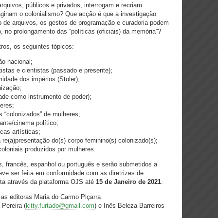
quivos, públicos e privados, interrogam e recriam
ginam o colonialismo? Que acção é que a investigação
o de arquivos, os gestos de programação e curadoria podem
o, no prolongamento das “políticas (oficiais) da memória”?
ros, os seguintes tópicos:
ão nacional;
istas e cientistas (passado e presente);
midade dos impérios (Stoler);
nização;
ade como instrumento de poder);
eres;
 “colonizados” de mulheres;
ante/cinema político;
cas artísticas;
 re(a)presentação do(s) corpo feminino(s) colonizado(s);
coloniais produzidos por mulheres.
s, francês, espanhol ou português
e serão submetidos a
eve ser feita em conformidade com as diretrizes de
ta através da plataforma OJS
até
15 de Janeiro de 2021
.
 as editoras Maria do Carmo Piçarra
 Pereira (
kitty.furtado@gmail.com
) e Inês Beleza Barreiros