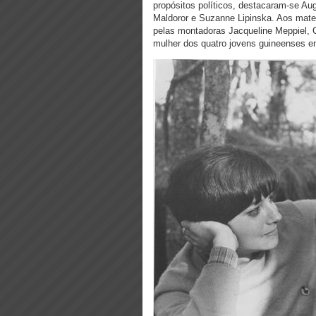
propósitos políticos, destacaram-se Au
Maldoror e Suzanne Lipinska. Aos mater
pelas montadoras Jacqueline Meppiel, Cr
mulher dos quatro jovens guineenses e