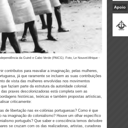
Apoio
r contributos para reavaliar a imaginação, pelas mulheres,
ortuguesa, já que raramente se incluem as suas contribuições
nto de vista das mulheres envolvidas nos movimentos
ue faziam parte da estrutura da autoridade colonial.
u das praxes descolonizadoras está completa sem as
ordagens históricas, teóricas e também propostas artísticas,
alisar criticamente:
as de libertação nas ex-colónias portuguesas? Como é que
ão na imaginação do colonialismo? Houve um olhar específico
onialismo português? Que saber e consciência temos de/sobre
ares se cruzam com os das realizadoras, artistas, curadoras