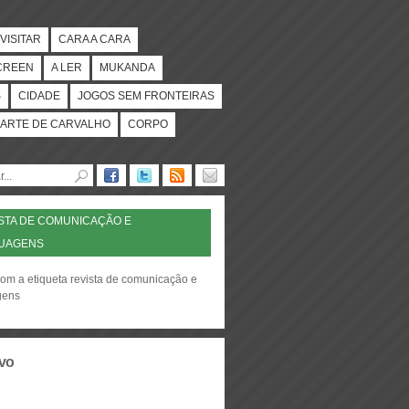
VISITAR
CARA A CARA
CREEN
A LER
MUKANDA
S
CIDADE
JOGOS SEM FRONTEIRAS
ARTE DE CARVALHO
CORPO
STA DE COMUNICAÇÃO E
GUAGENS
com a etiqueta revista de comunicação e
gens
vo