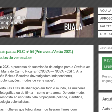
VOU LÁ 
gue de cultura
AFROS
temporânea
PALCO
icana
RUY DU
ais para a RLC nº 54 (Primavera/Verão 2021) –
dos de ver e saber
REVI
de 2021
o processo de submissão de artigos para a
Revista de
LIN
or Maria do Carmo Piçarra (ICNOVA — NOVA FCSH), Ana
nês Beleza Barreiros (investigadora independente),
Posts 
colonizações: modos de ver e saber”.
lingua
ortou as lutas de libertação em todo o mundo, as mulheres
otográfica ou de filmar – como uma arma. De certo modo,
 resposta ao uso feito pela propaganda política, científica,
Arqui
ologia colonialistas.
Autor
 as mulheres que fotografaram ou fizeram filmes com