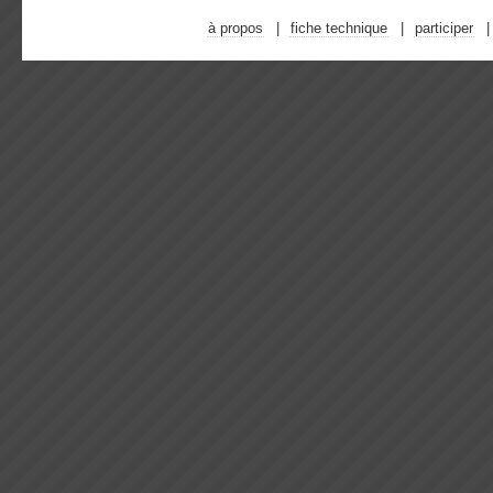
à propos
fiche technique
participer