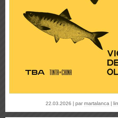
22.03.2026 | par
martalanca
|
l