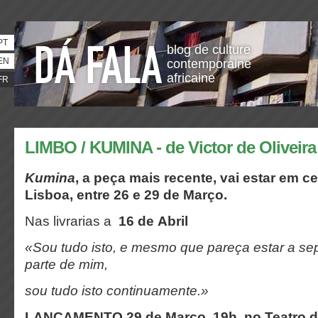
PT
blog de culture
EN
contemporaine
africaine
FR
LIMBO / KUMINA - de Victor de Oliveira
Kumina
, a peça mais recente,
vai estar em c
Lisboa, entre 26 e 29 de Março.
Nas livrarias a
16 de Abril
«Sou tudo isto,
e mesmo que pareça estar a se
parte de mim,
sou tudo isto continuamente.»
LANÇAMENTO 29 de Março, 19h, no Teatro d