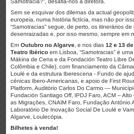
Samotrácia?”, desafia-nos a diretora.
Sem se esquivar dos dilemas da actual geopolít
europeia, numa história fictícia, mas não por is
“Samotracias” segue, de perto, os itinerários d
desenraizadas e, por isso mesmo, sempre em 
Em
Outubro no Algarve
, e nos dias
12 e 13 d
Teatro Ibérico
em Lisboa, “Samotracias” é um
Mákina de Cena e da Fondación Teatro Libre De
Colômbia e Chile), com financiamento da Câma
Loulé e da estrutura Iberescena - Fundo de aju
cénicas Ibero-Americanas, e apoio de First Rou
Platform, Auditório Carlos Do Carmo — Municíp
Fundación Santiago Off, IPDJ Faro, ACM – Alto
as Migrações, CNAIM Faro, Fundação António A
Laboratório De Inovação Social De Loulé e Vam
Algarve, Loulecópia.
Bilhetes à venda!