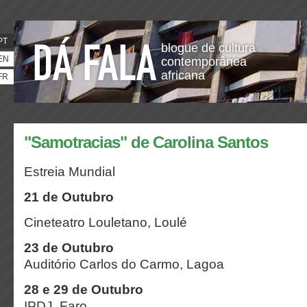
PT
blogue de cultura
EN
contemporânea
africana
FR
"Samotracias" de Carolina Santos
Estreia Mundial
21 de Outubro
Cineteatro Louletano, Loulé
23 de Outubro
Auditório Carlos do Carmo, Lagoa
28 e 29 de Outubro
IPDJ, Faro