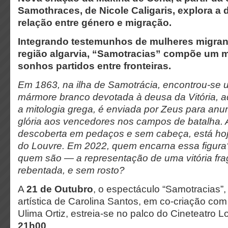
Samothraces, de Nicole Caligaris, explora a d
relação entre género e migração.
Integrando testemunhos de mulheres migran
região algarvia, “Samotracias” compõe um 
sonhos partidos entre fronteiras.
Em 1863, na ilha de Samotrácia, encontrou-se 
mármore branco devotada à deusa da Vitória, 
a mitologia grega, é enviada por Zeus para anunc
glória aos vencedores nos campos de batalha. A
descoberta em pedaços e sem cabeça, está ho
do Louvre. Em 2022, quem encarna essa figur
quem são — a representação de uma vitória fr
rebentada, e sem rosto?
A
21 de Outubro
, o espectáculo “Samotracias”
artística de Carolina Santos, em co-criação com
Ulima Ortiz, estreia-se no palco do Cineteatro L
21h00
.