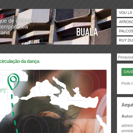
VOU LÁ 
gue de cultura
AFROS
temporânea
PALCO
icana
RUY DU
 circulação da dança
DAVI
Posts 
Arqui
Autor
admini
arimil