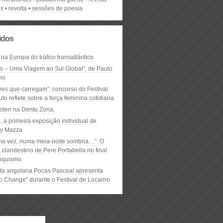
os
revolta
sessões de poesia
lidos
 na Europa do tráfico transatlântico
ós – Uma Viagem ao Sul Global", de Paulo
ho
res que carregam”: concurso do Festival
to reflete sobre a força feminina cotidiana
oten na Dentu Zona,
, a primeira exposição individual de
y Mazza
ma vez, numa meia-noite sombria…”: O
clandestino de Pere Portabella no final
nquismo
ta angolana Pocas Pascoal apresenta
to Change" durante o Festival de Locarno