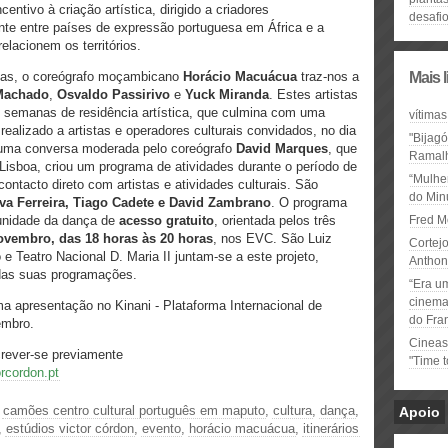
ntivo à criação artística, dirigido a criadores
desafi
te entre países de expressão portuguesa em África e a
elacionem os territórios.
istas, o coreógrafo moçambicano
Horácio Macuácua
traz-nos a
Mais 
 Machado
,
Osvaldo Passirivo
e
Yuck Miranda
. Estes artistas
 semanas de residência artística, que culmina com uma
vítimas
realizado a artistas e operadores culturais convidados, no dia
"Bijag
uma conversa moderada pelo coreógrafo
David Marques
, que
Ramal
m Lisboa, criou um programa de atividades durante o período de
“Mulhe
 contacto direto com artistas e atividades culturais. São
do Minu
va Ferreira, Tiago Cadete e David Zambrano
. O programa
nidade da dança de
acesso gratuito
, orientada pelos três
Fred M
ovembro, das 18 horas às 20 horas
, nos EVC. São Luiz
Cortejo
 e Teatro Nacional D. Maria II juntam-se a este projeto,
Anthon
 das suas programações.
“Era u
cinema 
apresentação no Kinani - Plataforma Internacional de
do Fra
embro.
Cineas
crever-se previamente
"Time 
rcordon.pt
,
camões centro cultural português em maputo
,
cultura
,
dança
,
Apoio
,
estúdios victor córdon
,
evento
,
horácio macuácua
,
itinerários