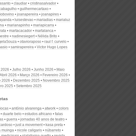
nasanto
claudiar
cristinasalvador
scabagulho
guilhermecartaxo
iobovino
joanapereira
joanapires
ayanda
luisestevao
mariadias
marialuz
ana
marianapinho
mariapicarra
rata
martacacador
martalanca
estre
nadinesiegert
Nélida Brito
gelaSouza
otavioraposo
raul f. curvelo
masio
samirapereira
Victor Hugo Lopes
 2026
Julho 2026
Junho 2026
Maio
Abril 2026
Março 2026
Fevereiro 2026
o 2026
Dezembro 2025
Novembro 2025
ro 2025
Setembro 2025
etas
riocas
antónio alvarenga
atwork
colors
duarte belo
estudos africano
falas
as
guerra
jornadas 40 anos de teatro
 cardoso
just a movement
kasa preta
a muinga
nicole caligaris
núbarreto
s medicinais
plataforma guetto
revista