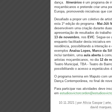
dança.
Itinerários
é um programa de ince
moçambicanos e pretende criar uma pon
Europa, promovendo iniciativas que corr
Desafiado a propor um coletivo de art
esta 1ª edição do programa -
Mai-Júli
desenvolvem uma criação durante duas
apresentação de resultados do trabalho 
13 de novembro
, nos
EVC
. Segue-se 
enquanto facilitador desta iniciativa e
residência, possibilitando a interação e
exemplos
Anaísa Lopes, Marco da Sil
inclui também, uma
aula aberta
à comu
artistas moçambicanos, no dia
12 de n
Teatro Municipal, TBA - Teatro do Bairro
possibilitando o acesso a espetáculos
O programa termina em Maputo com uma 
Dança Contemporânea, no final de nov
Para participar nas atividades deve ins
em
estudiosvictorcordon@estudiosvicto
10.11.2021 | por
Alícia Gaspar
|
arte
david marques