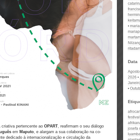
catari
franci
hermin
keitam
mari
mariap
martam
Nilzan
ritada
Data
Agosto
2026
Janeir
Outub
Etiqu
afroca
festival
afrikan
a criativa pertencente ao
OPART
, reafirmam o seu diálogo
josefa
tuguês
em
Maputo
, e alargam a sua colaboração na co-
luamb
e dedicado à internacionalização e circulação da
planta