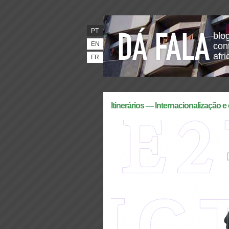
PT
blo
EN
con
afr
FR
Itinerários — Internacionalização e