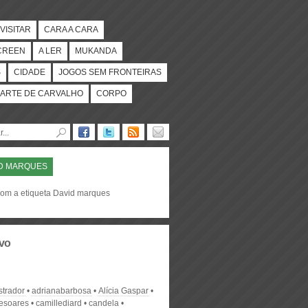
VISITAR
CARA A CARA
CREEN
A LER
MUKANDA
S
CIDADE
JOGOS SEM FRONTEIRAS
ARTE DE CARVALHO
CORPO
D MARQUES
com a etiqueta David marques
vo
strador
adrianabarbosa
Alícia Gaspar
desoares
camillediard
candela