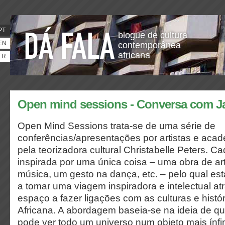
PT
blogue de cultura
EN
contemporânea
africana
FR
Open mind sessions - Conversa com J
Open Mind Sessions trata-se de uma série de
conferências/apresentações por artistas e aca
pela teorizadora cultural Christabelle Peters. C
inspirada por uma única coisa – uma obra de a
música, um gesto na dança, etc. – pelo qual e
a tomar uma viagem inspiradora e intelectual a
espaço a fazer ligações com as culturas e histó
Africana. A abordagem baseia-se na ideia de q
pode ver todo um universo num objeto mais ínfi