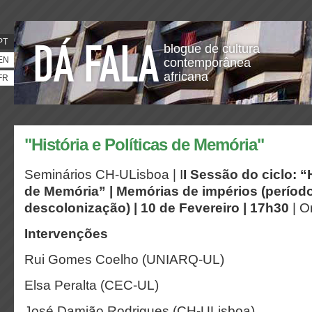
PT
blogue de cultura
EN
contemporânea
africana
FR
"História e Políticas de Memória"
Seminários CH-ULisboa | I
I Sessão do ciclo: “H
de Memória” |
Memórias de impérios (período
descolonização) | 10 de Fevereiro | 17h30
| O
Intervenções
Rui Gomes Coelho (UNIARQ-UL)
Elsa Peralta (CEC-UL)
José Damião Rodrigues (CH-ULisboa)