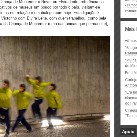
 Criança de Montemor-o-Novo, ou Elvira Leite, referência na
ramon
cativos de museus um pouco por todo o país, visitam-se
wome
do-as em relação e em diálogo com hoje. Esta ligação é
ia Victorino com Elvira Leite, com quem trabalhou, como pela
cina da Criança de Montemor (uma das únicas que permanece),
Mais 
vítimas
"Bijag
Ramal
“Mulhe
do Minu
Fred M
Cortejo
Anthon
“Era u
cinema 
do Fra
Cineas
"Time 
Apoio