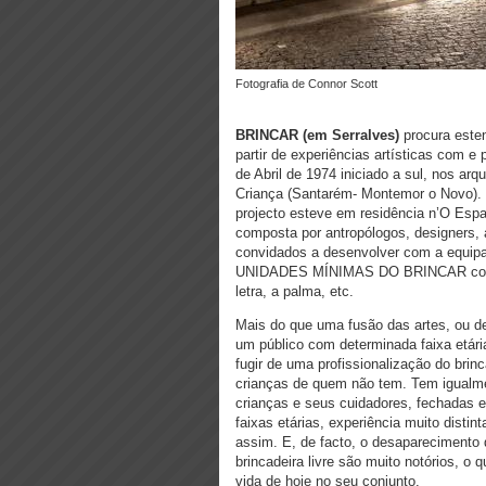
Fotografia de Connor Scott
BRINCAR (em Serralves)
procura esten
partir de experiências artísticas com e
de Abril de 1974 iniciado a sul, nos ar
Criança (Santarém- Montemor o Novo). A
projecto esteve em residência n’O Esp
composta por antropólogos, designers, ar
convidados a desenvolver com a equipa
UNIDADES MÍNIMAS DO BRINCAR como o 
letra, a palma, etc.
Mais do que uma fusão das artes, ou d
um público com determinada faixa etária
fugir de uma profissionalização do bri
crianças de quem não tem. Tem igualmen
crianças e seus cuidadores, fechadas e
faixas etárias, experiência muito disti
assim. E, de facto, o desaparecimento 
brincadeira livre são muito notórios, o
vida de hoje no seu conjunto.