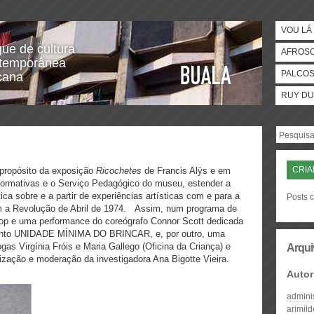
VOU LÁ 
gue de cultura
AFROS
temporânea
PALCO
icana
RUY DU
CRI
 propósito da exposição
Ricochetes
de Francis Alÿs e em
rformativas e o Serviço Pedagógico do museu, estender a
ica sobre e a partir de experiências artísticas com e para a
Posts 
m a Revolução de Abril de 1974.
Assim, num programa de
op e uma performance do coreógrafo Connor Scott dedicada
anto UNIDADE MÍNIMA DO BRINCAR, e, por outro, uma
as Virgínia Fróis e Maria Gallego (Oficina da Criança) e
Arqui
nização e moderação da investigadora Ana Bigotte Vieira.
Autor
admini
arimil