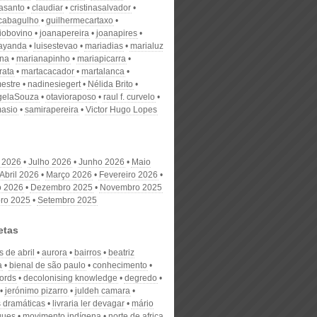
nasanto
claudiar
cristinasalvador
scabagulho
guilhermecartaxo
iobovino
joanapereira
joanapires
ayanda
luisestevao
mariadias
marialuz
ana
marianapinho
mariapicarra
rata
martacacador
martalanca
estre
nadinesiegert
Nélida Brito
gelaSouza
otavioraposo
raul f. curvelo
masio
samirapereira
Victor Hugo Lopes
 2026
Julho 2026
Junho 2026
Maio
Abril 2026
Março 2026
Fevereiro 2026
o 2026
Dezembro 2025
Novembro 2025
ro 2025
Setembro 2025
etas
 de abril
aurora
bairros
beatriz
a
bienal de são paulo
conhecimento
ords
decolonising knowledge
degredo
jerónimo pizarro
juldeh camara
s dramáticas
livraria ler devagar
mário
gues
movimento indígena
norte de africa