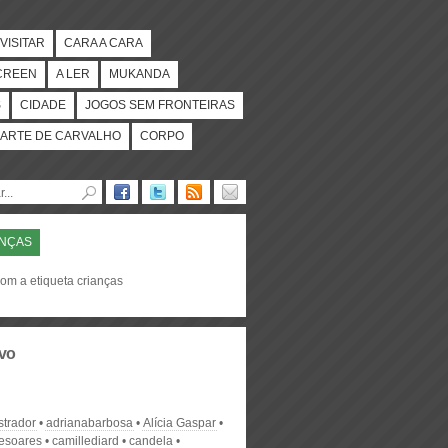
VISITAR
CARA A CARA
CREEN
A LER
MUKANDA
S
CIDADE
JOGOS SEM FRONTEIRAS
ARTE DE CARVALHO
CORPO
ANÇAS
com a etiqueta crianças
vo
strador
adrianabarbosa
Alícia Gaspar
desoares
camillediard
candela