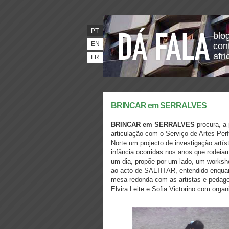
PT
blo
EN
con
afr
FR
BRINCAR em SERRALVES
BRINCAR em SERRALVES
procura, a
articulação com o Serviço de Artes Pe
Norte um projecto de investigação artíst
infância ocorridas nos anos que rodeia
um dia, propõe por um lado, um worksh
ao acto de SALTITAR, entendido enqu
mesa-redonda com as artistas e pedagog
Elvira Leite e Sofia Victorino com orga