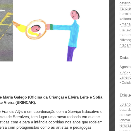
catari
franci
hermin
keitam
mari
mariap
martam
Nilzan
ritada
Data
Agosto
2026
Janeir
Outub
Etiqu
e Maria Galego (Oficina da Criança) e Elvira Leite e Sofia
te Vieira (BRINCAR).
50 anos
batard
 Francis Alÿs e em coordenação com o Serviço Educativo e
crossw
useu de Serralves, tem lugar uma mesa-redonda em que se
icnova
sticas com e para a infância ocorridas nos anos que rodeiam
leitura
ersa com protagonistas como as artistas e pedagogas
domin