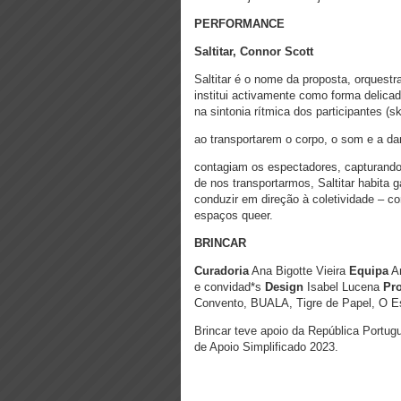
PERFORMANCE
Saltitar, Connor Scott
Saltitar é o nome da proposta, orquestr
institui activamente como forma delicad
na sintonia rítmica dos participantes (s
ao transportarem o corpo, o som e a d
contagiam os espectadores, capturando
de nos transportarmos, Saltitar habita 
conduzir em direção à coletividade – c
espaços queer.
BRINCAR
Curadoria
Ana Bigotte Vieira
Equipa
An
e convidad*s
Design
Isabel Lucena
Pr
Convento, BUALA, Tigre de Papel, O 
Brincar teve apoio da República Portug
de Apoio Simplificado 2023.