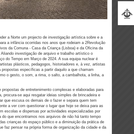
der a Norte um projecto de investigação artística sobre e a
 para a infância ocorridas nos anos que rodeiam a 2Revolução
quivos da Comuna - Casa da Criança (Lisboa) e da Oficina da
liando investigação de arquivo e trabalho artístico o
aço do Tempo em Março de 2024. A sua equipa nuclear é
tistas plásticos, pedagogos, historiadores e, à vez, artistas
 propostas específicas a partir daquilo a que chamam
gesto, o som, a rima, o salto, a cambalhota, a linha, a
e propostas de entretenimento complexas e elaboradas para
, procura-se aqui resgatar ideias simples de brincadeira e
ncar que escusa os demais de o fazer e separa quem tem
te a ver com questionar o lugar que hoje se deixa para as
m escolas e dispersas por actividades especializadas por
nta do que encontramos nos arquivos de não há tanto tempo
das crianças do espaço público e a diminuição da prática de
 que faz pensar na própria forma de organização da cidade e da