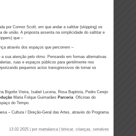
ada por Connor Scott, em que andar a saltitar (skipping) se
a de união. A proposta assenta na simplicidade do saltitar e
kippers) que –
ança através dos espaços que percorrem –
 a sua atenção pelo ritmo. Pensando em formas alternativas
galerias, ruas e espaços públicos para gentilmente nos
orporizando pequenos actos transgressivos de tornar os
a Bigotte Vieira, Isabel Lucena, Rosa Baptista, Pedro Cerejo
odução
Maria Folque Guimarães
Parceria
Oficinas do
Espaço do Tempo.
uesa – Cultura / Direção-Geral das Artes, através do Programa
13.02.2025 | por
martalanca
|
brincar
,
crianças
,
serralves