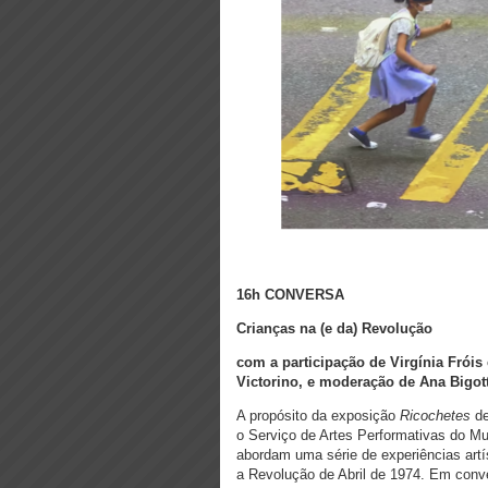
16h CONVERSA
Crianças na (e da) Revolução
com a participação de Virgínia Fróis 
Victorino, e moderação de Ana Bigot
A propósito da exposição
Ricochetes
de
o Serviço de Artes Performativas do M
abordam uma série de experiências artí
a Revolução de Abril de 1974. Em conv