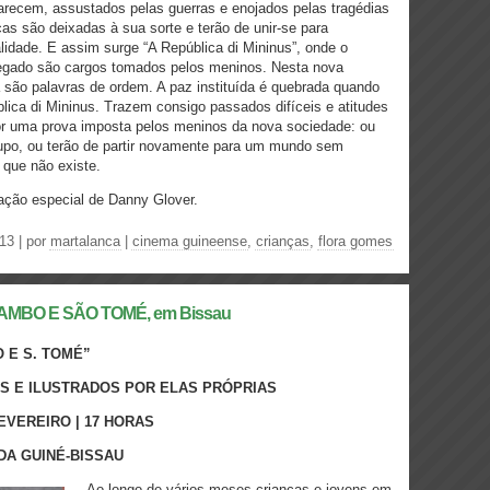
recem, assustados pelas guerras e enojados pelas tragédias
as são deixadas à sua sorte e terão de unir-se para
lidade. E assim surge “A República di Mininus”, onde o
pregado são cargos tomados pelos meninos. Nesta nova
a são palavras de ordem. A paz instituída é quebrada quando
ica di Mininus. Trazem consigo passados difíceis e atitudes
or uma prova imposta pelos meninos da nova sociedade: ou
upo, ou terão de partir novamente para um mundo sem
 que não existe.
ação especial de Danny Glover.
13 | por
martalanca
|
cinema guineense
,
crianças
,
flora gomes
UAMBO E SÃO TOMÉ, em Bissau
O E S. TOMÉ”
OS E ILUSTRADOS POR ELAS PRÓPRIAS
EVEREIRO | 17 HORAS
DA GUINÉ-BISSAU
Ao longo de vários meses crianças e jovens em