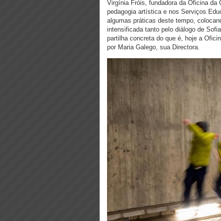
Virgínia Fróis, fundadora da Oficina da
pedagogia artística e nos Serviços Edu
algumas práticas deste tempo, colocan
intensificada tanto pelo diálogo de Sof
partilha concreta do que é, hoje a Ofi
por Maria Galego, sua Directora.