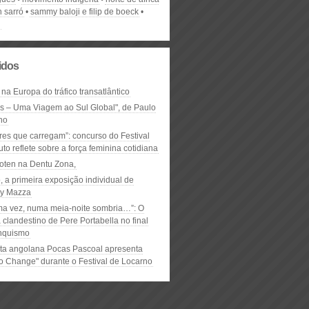
 sarró
sammy baloji e filip de boeck
n
lidos
 na Europa do tráfico transatlântico
ós – Uma Viagem ao Sul Global", de Paulo
ho
res que carregam”: concurso do Festival
to reflete sobre a força feminina cotidiana
oten na Dentu Zona,
, a primeira exposição individual de
y Mazza
ma vez, numa meia-noite sombria…”: O
clandestino de Pere Portabella no final
nquismo
ta angolana Pocas Pascoal apresenta
to Change" durante o Festival de Locarno