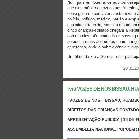
Num país em Guerra, os adultos desapa
que eles próprios provocaram. As crianç
conseguirem sobreviver a esta nova rea
polícia, político, médico, patrão e em
sociedade, a união, respeito e harmoni
cinco crianças-soldado chegam à Repúbl
conturbadas, são obrigados a passar p
se aceitam uns aos outros como um gr
esperança, onde a sobrevivência é algo
Um filme de Flora Gomes, com particip
29.01.20
livro VOZES DE NÓS BISSAU, H
“VOZES DE NÓS – BISSAU, HUAMB
DIREITOS DAS CRIANÇAS CONTAD
APRESENTAÇÃO PÚBLICA | 18 DE F
ASSEMBLEIA NACIONAL POPULAR 