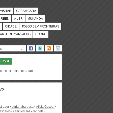
VISITAR
CARA A CARA
CREEN
A LER
MUKANDA
S
CIDADE
JOGOS SEM FRONTEIRAS
ARTE DE CARVALHO
CORPO
CIDADE
com a etiqueta FeliCidade
vo
strador
adrianabarbosa
Alícia Gaspar
desoares
camillediard
candela