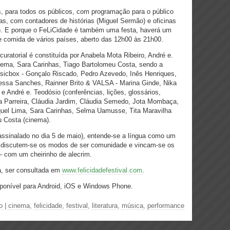
s, para todos os públicos, com programação para o público
s, com contadores de histórias (Miguel Sermão) e oficinas
). E porque o FeLiCidade é também uma festa, haverá um
 comida de vários países, aberto das 12h00 às 21h00.
uratorial é constituída por Anabela Mota Ribeiro, André e.
ema, Sara Carinhas, Tiago Bartolomeu Costa, sendo a
sicbox - Gonçalo Riscado, Pedro Azevedo, Inês Henriques,
sa Sanches, Rainner Brito & VALSA - Marina Ginde, Nika
e André e. Teodósio (conferências, lições, glossários,
na Parreira, Cláudia Jardim, Cláudia Semedo, Jota Mombaça,
quel Lima, Sara Carinhas, Selma Uamusse, Tita Maravilha
u Costa (cinema).
assinalado no dia 5 de maio), entende-se a língua como um
 discutem-se os modos de ser comunidade e vincam-se os
– com um cheirinho de alecrim.
á, ser consultada em
www.felicidadefestival.com
.
onível para Android, iOS e Windows Phone.
o
|
cinema
,
felicidade
,
festival
,
literatura
,
música
,
performance