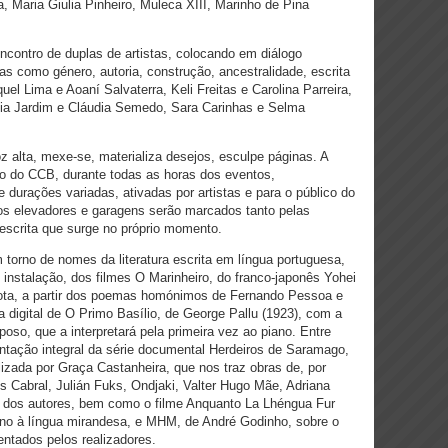
, Maria Giulia Pinheiro, Muleca XIII, Marinho de Pina
ncontro de duplas de artistas, colocando em diálogo
 como género, autoria, construção, ancestralidade, escrita
el Lima e Aoaní Salvaterra, Keli Freitas e Carolina Parreira,
a Jardim e Cláudia Semedo, Sara Carinhas e Selma
z alta, mexe-se, materializa desejos, esculpe páginas. A
co do CCB, durante todas as horas dos eventos,
durações variadas, ativadas por artistas e para o público do
 os elevadores e garagens serão marcados tanto pelas
escrita que surge no próprio momento.
torno de nomes da literatura escrita em língua portuguesa,
nstalação, dos filmes O Marinheiro, do franco-japonês Yohei
ota, a partir dos poemas homónimos de Fernando Pessoa e
a digital de O Primo Basílio, de George Pallu (1923), com a
poso, que a interpretará pela primeira vez ao piano. Entre
entação integral da série documental Herdeiros de Saramago,
lizada por Graça Castanheira, que nos traz obras de, por
 Cabral, Julián Fuks, Ondjaki, Valter Hugo Mãe, Adriana
a dos autores, bem como o filme Anquanto La Lhéngua Fur
ino à língua mirandesa, e MHM, de André Godinho, sobre o
entados pelos realizadores.