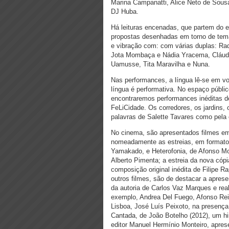
Marina Campanatti, Alice Neto de Sousa
DJ Huba.
Há leituras encenadas, que partem do e
propostas desenhadas em torno de temas
e vibração com: com várias duplas: Raqu
Jota Mombaça e Nádia Yracema, Cláudi
Uamusse, Tita Maravilha e Nuna.
Nas performances, a língua lê-se em vo
língua é performativa. No espaço públi
encontraremos performances inéditas de 
FeLiCidade. Os corredores, os jardins,
palavras de Salette Tavares como pela 
No cinema, são apresentados filmes em 
nomeadamente as estreias, em formato i
Yamakado, e Heterofonia, de Afonso M
Alberto Pimenta; a estreia da nova cópi
composição original inédita de Filipe Ra
outros filmes, são de destacar a apres
da autoria de Carlos Vaz Marques e rea
exemplo, Andrea Del Fuego, Afonso Reis
Lisboa, José Luís Peixoto, na presenç
Cantada, de João Botelho (2012), um h
editor Manuel Hermínio Monteiro, apres