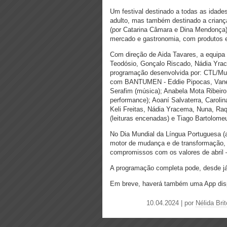
Um festival destinado a todas as idade
adulto, mas também destinado a criança
(por Catarina Câmara e Dina Mendonça
mercado e gastronomia, com produtos e
Com direção de Aida Tavares, a equipa c
Teodósio, Gonçalo Riscado, Nádia Yrac
programação desenvolvida por: CTL/Mu
com BANTUMEN - Eddie Pipocas, Vanes
Serafim (música); Anabela Mota Ribeiro 
performance); Aoaní Salvaterra, Caroli
Keli Freitas, Nádia Yracema, Nuna, Ra
(leituras encenadas) e Tiago Bartolome
No Dia Mundial da Língua Portuguesa (
motor de mudança e de transformação,
compromissos com os valores de abril 
A programação completa pode, desde j
Em breve, haverá também uma App disp
10.04.2024 | por
Nélida Brit