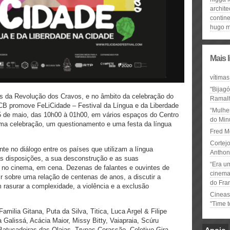
archite
contine
hugo 
Mais 
vítimas
"Bijag
s da Revolução dos Cravos, e no âmbito da celebração do
Ramal
CB promove FeLiCidade – Festival da Língua e da Liberdade
“Mulhe
 5 de maio, das 10h00 à 01h00, em vários espaços do Centro
do Minu
Uma celebração, um questionamento e uma festa da língua
Fred M
Cortejo
te no diálogo entre os países que utilizam a língua
Anthon
as disposições, a sua desconstrução e as suas
“Era u
a, no cinema, em cena. Dezenas de falantes e ouvintes de
cinema 
ir sobre uma relação de centenas de anos, a discutir a
do Fra
m rasurar a complexidade, a violência e a exclusão
Cineas
"Time 
milia Gitana, Puta da Silva, Titica, Luca Argel & Filipe
alissá, Acácia Maior, Missy Bitty, Vaiapraia, Scúru
atucadeiras das Olaias, Trypas Corassão, Coletivo Gira,