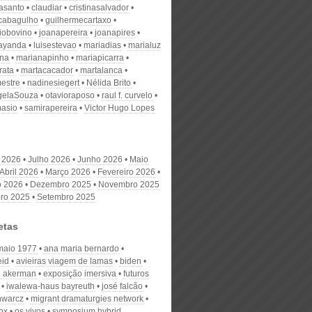
nasanto
claudiar
cristinasalvador
scabagulho
guilhermecartaxo
iobovino
joanapereira
joanapires
ayanda
luisestevao
mariadias
marialuz
ana
marianapinho
mariapicarra
rata
martacacador
martalanca
estre
nadinesiegert
Nélida Brito
gelaSouza
otavioraposo
raul f. curvelo
masio
samirapereira
Victor Hugo Lopes
 2026
Julho 2026
Junho 2026
Maio
Abril 2026
Março 2026
Fevereiro 2026
o 2026
Dezembro 2025
Novembro 2025
ro 2025
Setembro 2025
etas
maio 1977
ana maria bernardo
eid
avieiras viagem de lamas
biden
l akerman
exposição imersiva
futuros
iwalewa-haus bayreuth
josé falcão
chwarcz
migrant dramaturgies network
ox
os vivos
symposium hybrid