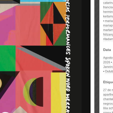
catari
franci
hermin
keitam
mari
mariap
martam
Nilzan
ritada
Data
Agosto
2026
Janeir
Outub
Etiqu
27 de 
aparth
chanta
negros
lilia s
nigga f