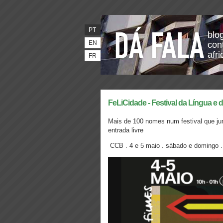
PT
blo
EN
con
afr
FR
FeLiCidade - Festival da Língua e
Mais de 100 nomes num festival
que ju
entrada livre
CCB . 4 e 5 maio . sábado e domingo 