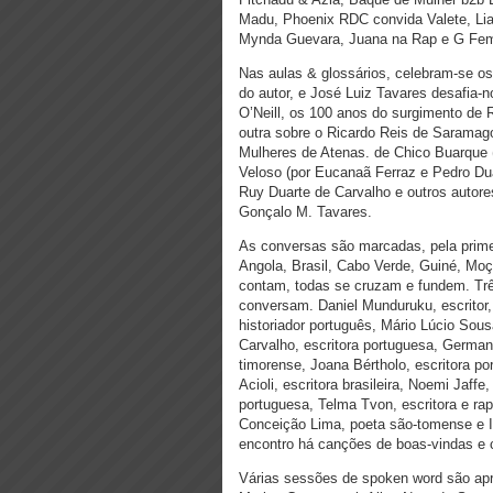
Madu, Phoenix RDC convida Valete, Li
Mynda Guevara, Juana na Rap e G Fe
Nas aulas & glossários, celebram-se o
do autor, e José Luiz Tavares desafia-
O’Neill, os 100 anos do surgimento de 
outra sobre o Ricardo Reis de Saramago
Mulheres de Atenas. de Chico Buarque 
Veloso (por Eucanaã Ferraz e Pedro Du
Ruy Duarte de Carvalho e outros autores 
Gonçalo M. Tavares.
As conversas são marcadas, pela prime
Angola, Brasil, Cabo Verde, Guiné, Moç
contam, todas se cruzam e fundem. Trê
conversam. Daniel Munduruku, escritor, 
historiador português, Mário Lúcio Sous
Carvalho, escritora portuguesa, Germano
timorense, Joana Bértholo, escritora p
Acioli, escritora brasileira, Noemi Jaffe
portuguesa, Telma Tvon, escritora e rap
Conceição Lima, poeta são-tomense e Is
encontro há canções de boas-vindas e co
Várias sessões de spoken word são ap