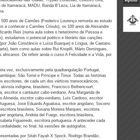
Apoio
a de Itamaracá, MADU, Banda B’Leza, Lia de Itamaracá,
ma.
s 500 anos de Camões (Frederico Lourenço remonta ao estudo
nos a conhecer o Camões Crioulo), os 100 anos de Alexandre
Ricardo Reis (numa aula sobre o heterónimo de Pessoa e
), estudamos o potencial poético e literário das canções
(por João Constâncio e Luísa Buarque) e Língua, de Caetano
arte), bem como aulas sobre Rui Knopfli, Mário Domingues,
africanos. De referir ainda o curso A Felicidade e a Vida, por
ira vez, exclusivamente pela quadrangulação Portugal,
ambique, São Tomé e Príncipe e Timor. Todas as histórias
s escritores, de cada um dos vértices transoceânicos,
ativista indígena, brasileiro, Francisco Bethencourt,
a, escritor e cantautor cabo-verdiano. Ana Margarida de
 Almeida, escritor cabo-verdiano, Luís Cardoso, escritor
ortuguesa, José Eduardo Agualusa, escritor angolano, Socorro
, escritora brasileira, Susana Moreira Marques, escritora
per angolana, Andréa del Fuego, escritora brasileira,
abela Figueiredo, escritora portuguesa. A anteceder cada
rdialidade; no final, há sessões de autógrafos.
resentadas por Sitah Fayah X Spock, Rodrigo Brandão,