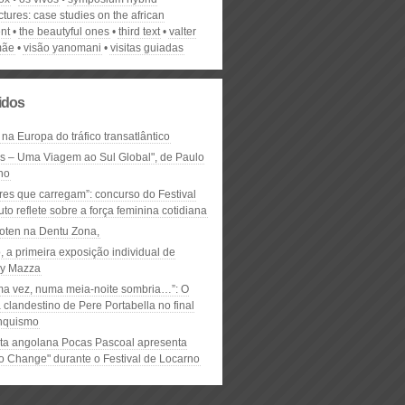
ctures: case studies on the african
nt
the beautyful ones
third text
valter
mãe
visão yanomani
visitas guiadas
lidos
 na Europa do tráfico transatlântico
ós – Uma Viagem ao Sul Global", de Paulo
ho
res que carregam”: concurso do Festival
to reflete sobre a força feminina cotidiana
oten na Dentu Zona,
, a primeira exposição individual de
y Mazza
ma vez, numa meia-noite sombria…”: O
clandestino de Pere Portabella no final
nquismo
ta angolana Pocas Pascoal apresenta
to Change" durante o Festival de Locarno