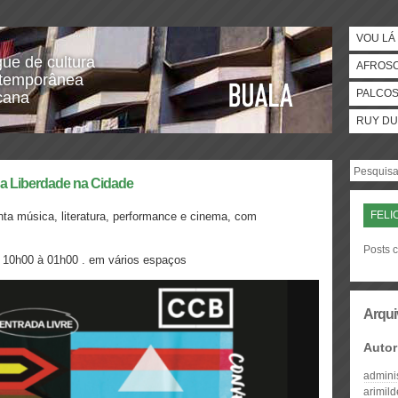
VOU LÁ 
gue de cultura
AFROS
temporânea
PALCO
icana
RUY DU
 da Liberdade na Cidade
FELI
nta música, literatura, performance e cinema,
com
Posts 
. 10h00 à 01h00 . em vários espaços
Arqui
Autor
admini
arimil