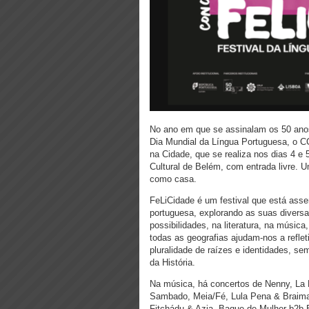
No ano em que se assinalam os 50 ano
Dia Mundial da Língua Portuguesa, o C
na Cidade, que se realiza nos dias 4 e
Cultural de Belém, com entrada livre. 
como casa.
FeLiCidade é um festival que está assen
portuguesa, explorando as suas divers
possibilidades, na literatura, na músic
todas as geografias ajudam-nos a reflet
pluralidade de raízes e identidades, se
da História.
Na música, há concertos de Nenny, La Fa
Sambado, Meia/Fé, Lula Pena & Braima G
Fitchádu & Azia, Baque de Mulher b2b B