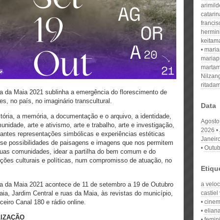
arimil
catari
franci
hermin
keitam
mari
mariap
martam
Nilzan
ritada
 da Maia 2021 sublinha a emergência do florescimento de
, no país, no imaginário transcultural.
Data
ória, a memória, a documentação e o arquivo, a identidade,
Agosto
nidade, arte e ativismo, arte e trabalho, arte e investigação,
2026
antes representações simbólicas e experiências estéticas
Janeir
se possibilidades de paisagens e imagens que nos permitem
Outub
suas comunidades, idear a partilha do bem comum e do
ções culturais e políticas, num compromisso de atuação, no
Etiqu
 da Maia 2021 acontece de 11 de setembro a 19 de Outubro
a velo
a, Jardim Central e ruas da Maia, às revistas do município,
castiel
ceiro Canal 180 e rádio online.
cinem
elian
LIZAÇÃO
femin