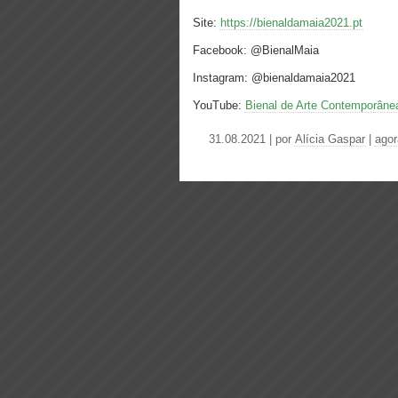
Site:
https://bienaldamaia2021.pt
Facebook: @BienalMaia
Instagram: @bienaldamaia2021
YouTube:
Bienal de Arte Contemporâne
31.08.2021 | por
Alícia Gaspar
|
agor