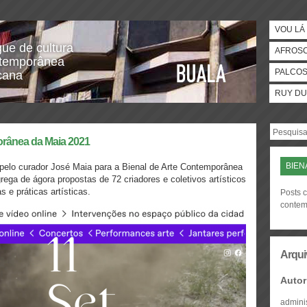
VOU LÁ 
gue de cultura
AFROS
temporânea
PALCO
icana
RUY DU
rânea da Maia 2021
BIEN
o pelo curador José Maia para a Bienal de Arte Contemporânea
rega de ágora propostas de 72 criadores e coletivos artísticos
s e práticas artísticas.
Posts c
conte
Arqui
Autor
admini