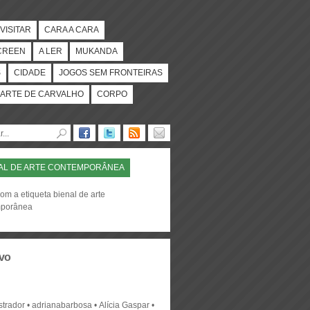
VISITAR
CARA A CARA
CREEN
A LER
MUKANDA
S
CIDADE
JOGOS SEM FRONTEIRAS
ARTE DE CARVALHO
CORPO
AL DE ARTE CONTEMPORÂNEA
om a etiqueta bienal de arte
mporânea
vo
strador
adrianabarbosa
Alícia Gaspar