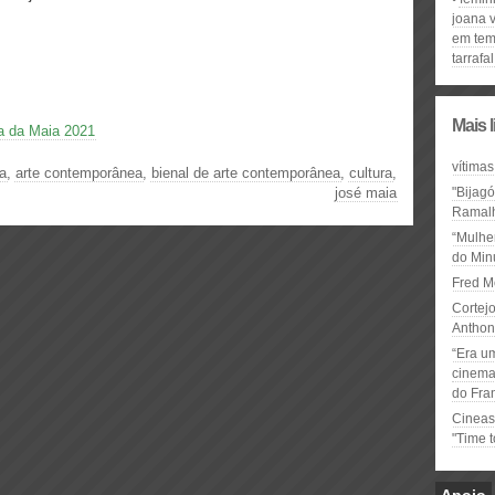
joana 
em tem
tarrafal
Mais 
a da Maia 2021
vítimas
a
,
arte contemporânea
,
bienal de arte contemporânea
,
cultura
,
josé maia
"Bijag
Ramal
“Mulhe
do Minu
Fred M
Cortejo
Anthon
“Era u
cinema 
do Fra
Cineas
"Time 