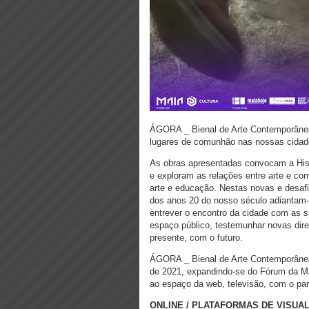
ÁGORA _ Bienal de Arte Contemporânea
lugares de comunhão nas nossas cidades
As obras apresentadas convocam a Hist
e exploram as relações entre arte e comu
arte e educação. Nestas novas e desafi
dos anos 20 do nosso século adiantam-
entrever o encontro da cidade com as 
espaço público, testemunhar novas dire
presente, com o futuro.
ÁGORA _ Bienal de Arte Contemporânea
de 2021, expandindo-se do Fórum da Mai
ao espaço da web, televisão, com o par
ONLINE / PLATAFORMAS DE VISUA