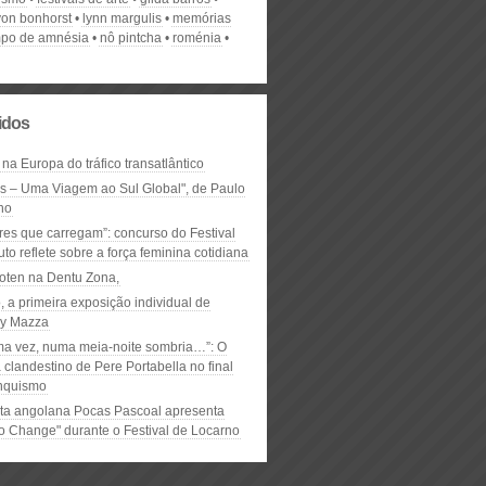
von bonhorst
lynn margulis
memórias
po de amnésia
nô pintcha
roménia
lidos
 na Europa do tráfico transatlântico
ós – Uma Viagem ao Sul Global", de Paulo
ho
res que carregam”: concurso do Festival
to reflete sobre a força feminina cotidiana
oten na Dentu Zona,
, a primeira exposição individual de
y Mazza
ma vez, numa meia-noite sombria…”: O
clandestino de Pere Portabella no final
nquismo
ta angolana Pocas Pascoal apresenta
to Change" durante o Festival de Locarno