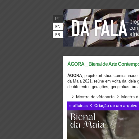
PT
blo
EN
con
afr
FR
ÁGORA _ Bienal de Arte Contempo
ÁGORA
, projeto artístico comissariad
da Maia 2021, reúne em volta da ideia g
de diferentes gerações, geografias, área