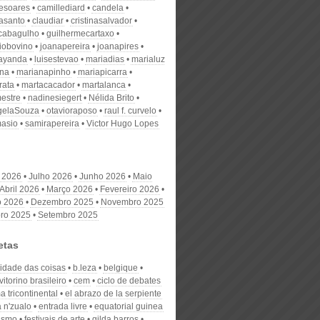
desoares
camillediard
candela
nasanto
claudiar
cristinasalvador
scabagulho
guilhermecartaxo
iobovino
joanapereira
joanapires
ayanda
luisestevao
mariadias
marialuz
ana
marianapinho
mariapicarra
rata
martacacador
martalanca
estre
nadinesiegert
Nélida Brito
gelaSouza
otavioraposo
raul f. curvelo
masio
samirapereira
Victor Hugo Lopes
 2026
Julho 2026
Junho 2026
Maio
Abril 2026
Março 2026
Fevereiro 2026
o 2026
Dezembro 2025
Novembro 2025
ro 2025
Setembro 2025
etas
cidade das coisas
b.leza
belgique
 vitorino brasileiro
cem
ciclo de debates
a tricontinental
el abrazo de la serpiente
a n'zualo
entrada livre
equatorial guinea
ismo
festivais de arte
gilda barros