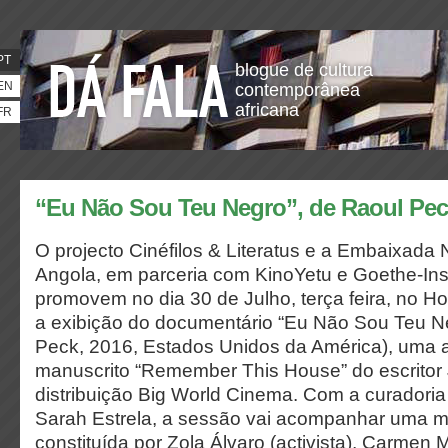
PT
blogue de cultura
EN
contemporânea
africana
FR
“Eu Não Sou Teu Negro”, de Raoul Pe
O projecto Cinéfilos & Literatus e a Embaixada
Angola, em parceria com KinoYetu e Goethe-Inst
promovem no dia 30 de Julho, terça feira, no Ho
a exibição do documentário “Eu Não Sou Teu Ne
Peck, 2016, Estados Unidos da América), uma 
manuscrito “Remember This House” do escritor
distribuição Big World Cinema. Com a curadori
Sarah Estrela, a sessão vai acompanhar uma 
constituída por Zola Álvaro (activista), Carmen M