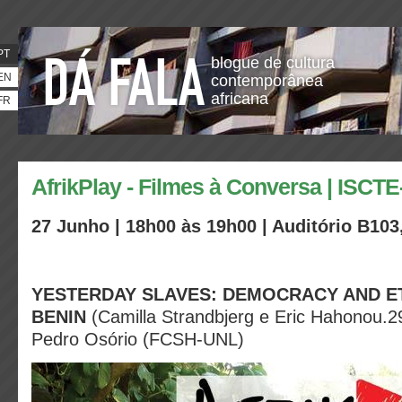
PT
blogue de cultura
EN
contemporânea
africana
FR
AfrikPlay - Filmes à Conversa | ISCTE
27 Junho | 18h00 às 19h00 | Auditório B103,
YESTERDAY SLAVES: DEMOCRACY AND ET
BENIN
(Camilla Strandbjerg e Eric Hahonou.2
Pedro Osório (FCSH-UNL)