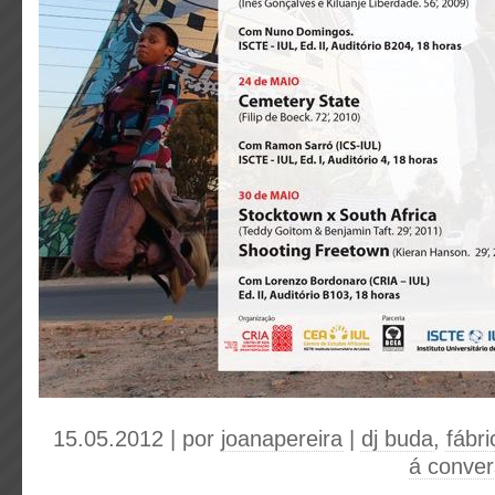
15.05.2012 | por
joanapereira
|
dj buda
,
fábr
á conver