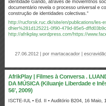
identidade Gando, através de moviemtnos socia
documentário revela o processo universal e c
construção de identidades colectivas.”
http://rucforsk.ruc.dk/site/en/publications/les-
dhier%281d125221-0f90-479d-85e5-dffd03b9
http://afrikplay.wordpress.com/https://www.fa
27.06.2012 | por
martacacador
|
escravidã
AfrikPlay | Filmes à Conversa . LU
DA MÚSICA (Kiluanje Liberdade e Inê
56′, 2009)
ISCTE-IUL • Ed. II • Auditório B204, 16 Maio, 