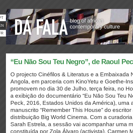
PT
blog of african
EN
contemporary culture
FR
“Eu Não Sou Teu Negro”, de Raoul Pe
O projecto Cinéfilos & Literatus e a Embaixada
Angola, em parceria com KinoYetu e Goethe-Inst
promovem no dia 30 de Julho, terça feira, no Ho
a exibição do documentário “Eu Não Sou Teu Ne
Peck, 2016, Estados Unidos da América), uma 
manuscrito “Remember This House” do escritor
distribuição Big World Cinema. Com a curadori
Sarah Estrela, a sessão vai acompanhar uma 
constituída por Zola Álvaro (activista), Carmen M