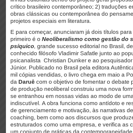
crítico brasileiro contemporâneo; 2) traduções 
obras clássicas ou contemporânea do pensament
projetos especiais em literatura.
E para começar, anunciaram já dois títulos para
primeiro é o
Neoliberalismo como gestão do s
psíquico
,
grande sucesso editorial no Brasil, de
conhecido filósofo Vladimir Safatle junto ao pop
psicanalista Christian Dunker e ao pesquisador
Júnior. Publicado no Brasil pela editora Autênti
mil cópias vendidas, o livro chega em maio a P
da
Daruê
com o objetivo de fomentar o debate
de produção neoliberal construiu uma nova for
se entranhou em nossas vidas ao modo de uma
indiscutível. A obra funciona como antídoto e 
de gerenciamento e motivação, às narrativas d
coaching, bem como aos discursos que produze
estruturados como uma empresa, e verifica as
um conjunto de práticas da contemporaneidade,