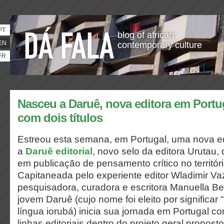
PT
blog of african
EN
contemporary culture
FR
Nasceu a Daruê, nova editora em Portuga
com dois títulos
Estreou esta semana, em Portugal, uma nova ed
a
Daruê
editorial
, novo selo da editora Urutau
em publicação de pensamento crítico no territór
Capitaneada pelo experiente editor Wladimir Va
pesquisadora, curadora e escritora Manuella Be
jovem Daruê (cujo nome foi eleito por significar 
língua iorubá) inicia sua jornada em Portugal c
linhas editoriais dentro do projeto geral propos