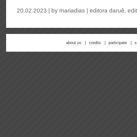
20.02.2023 | by
mariadias
|
editora daruê
,
edi
about us
credits
participate
s