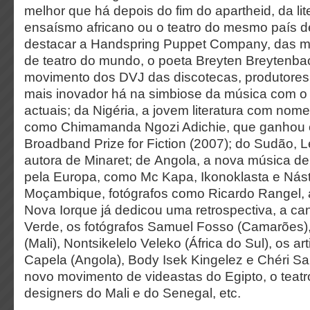
melhor que há depois do fim do apartheid, da lit
ensaísmo africano ou o teatro do mesmo país 
destacar a Handspring Puppet Company, das 
de teatro do mundo, o poeta Breyten Breytenba
movimento dos DVJ das discotecas, produtores 
mais inovador há na simbiose da música com o 
actuais; da Nigéria, a jovem literatura com nom
como Chimamanda Ngozi Adichie, que ganhou
Broadband Prize for Fiction (2007); do Sudão, L
autora de Minaret; de Angola, a nova música de
pela Europa, como Mc Kapa, Ikonoklasta e Nást
Moçambique, fotógrafos como Ricardo Rangel
Nova Iorque já dedicou uma retrospectiva, a ca
Verde, os fotógrafos Samuel Fosso (Camarões),
(Mali), Nontsikelelo Veleko (África do Sul), os ar
Capela (Angola), Body Isek Kingelez e Chéri 
novo movimento de videastas do Egipto, o teatro
designers do Mali e do Senegal, etc.