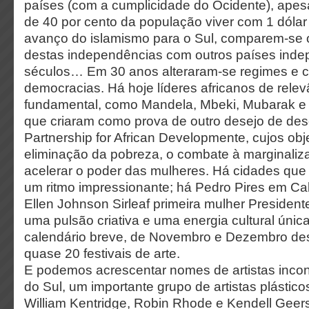
países (com a cumplicidade do Ocidente), apesa
de 40 por cento da população viver com 1 dólar 
avanço do islamismo para o Sul, comparem-se 
destas independências com outros países inde
séculos… Em 30 anos alteraram-se regimes e c
democracias. Há hoje líderes africanos de rele
fundamental, como Mandela, Mbeki, Mubarak 
que criaram como prova de outro desejo de de
Partnership for African Developmente, cujos obj
eliminação da pobreza, o combate à marginaliza
acelerar o poder das mulheres. Há cidades qu
um ritmo impressionante; há Pedro Pires em Ca
Ellen Johnson Sirleaf primeira mulher Presidente
uma pulsão criativa e uma energia cultural únic
calendário breve, de Novembro e Dezembro des
quase 20 festivais de arte.
E podemos acrescentar nomes de artistas incon
do Sul, um importante grupo de artistas plástic
William Kentridge, Robin Rhode e Kendell Geer