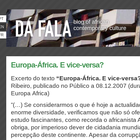
PT
blog of african
EN
contemporary culture
FR
Europa-África. E vice-versa?
Excerto do texto
“Europa-África. E vice-versa
Ribeiro, publicado no Público a 08.12.2007 (dur
Europa Africa)
”(…) Se considerarmos o que é hoje a actualida
enorme diversidade, verificamos que não só of
estudo fascinantes, como recorda o africanist
obriga, por imperioso dever de cidadania mundia
percepção deste continente. Apesar da corrup