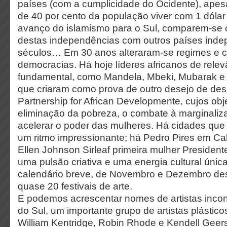
países (com a cumplicidade do Ocidente), apesa
de 40 por cento da população viver com 1 dólar 
avanço do islamismo para o Sul, comparem-se 
destas independências com outros países inde
séculos… Em 30 anos alteraram-se regimes e c
democracias. Há hoje líderes africanos de rele
fundamental, como Mandela, Mbeki, Mubarak 
que criaram como prova de outro desejo de de
Partnership for African Developmente, cujos obj
eliminação da pobreza, o combate à marginaliza
acelerar o poder das mulheres. Há cidades qu
um ritmo impressionante; há Pedro Pires em Ca
Ellen Johnson Sirleaf primeira mulher Presidente
uma pulsão criativa e uma energia cultural únic
calendário breve, de Novembro e Dezembro des
quase 20 festivais de arte.
E podemos acrescentar nomes de artistas incon
do Sul, um importante grupo de artistas plástic
William Kentridge, Robin Rhode e Kendell Geer