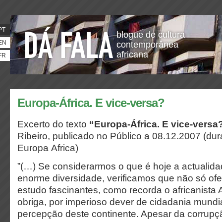
PT
blogue de cultura
EN
contemporânea
africana
FR
Europa-África. E vice-versa?
Excerto do texto
“Europa-África. E vice-versa
Ribeiro, publicado no Público a 08.12.2007 (dur
Europa Africa)
”(…) Se considerarmos o que é hoje a actualida
enorme diversidade, verificamos que não só of
estudo fascinantes, como recorda o africanist
obriga, por imperioso dever de cidadania mundia
percepção deste continente. Apesar da corrup