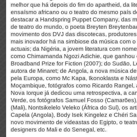
melhor que há depois do fim do apartheid, da lit
ensaísmo africano ou o teatro do mesmo país 
destacar a Handspring Puppet Company, das 
de teatro do mundo, o poeta Breyten Breytenba
movimento dos DVJ das discotecas, produtores 
mais inovador há na simbiose da música com o 
actuais; da Nigéria, a jovem literatura com nom
como Chimamanda Ngozi Adichie, que ganhou
Broadband Prize for Fiction (2007); do Sudão, L
autora de Minaret; de Angola, a nova música de
pela Europa, como Mc Kapa, Ikonoklasta e Nást
Moçambique, fotógrafos como Ricardo Rangel
Nova Iorque já dedicou uma retrospectiva, a ca
Verde, os fotógrafos Samuel Fosso (Camarões),
(Mali), Nontsikelelo Veleko (África do Sul), os ar
Capela (Angola), Body Isek Kingelez e Chéri 
novo movimento de videastas do Egipto, o teatro
designers do Mali e do Senegal, etc.