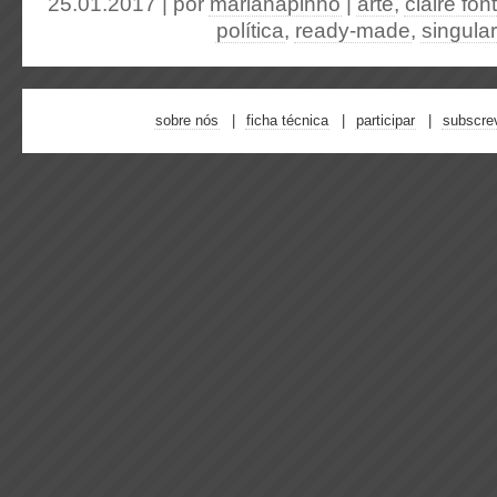
25.01.2017 | por
marianapinho
|
arte
,
claire fon
política
,
ready-made
,
singula
sobre nós
ficha técnica
participar
subscre