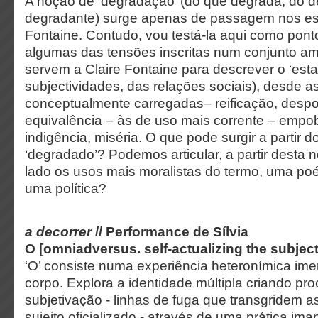
A noção de ‘degradação’ (do que degrada, do 
degradante) surge apenas de passagem nos esc
Fontaine. Contudo, vou testá-la aqui como pont
algumas das tensões inscritas num conjunto a
servem a Claire Fontaine para descrever o ‘esta
subjectividades, das relações sociais), desde a
conceptualmente carregadas– reificação, desp
equivalência – às de uso mais corrente – empo
indigência, miséria. O que pode surgir a partir d
‘degradado’? Podemos articular, a partir desta 
lado os usos mais moralistas do termo, uma po
uma política?
a decorrer
// Performance de Sílvia
O [omniadversus. self-actualizing the subject
‘O’ consiste numa experiência heteronímica ime
corpo. Explora a identidade múltipla criando pr
subjetivação - linhas de fuga que transgridem 
sujeito oficializado - através de uma prática im