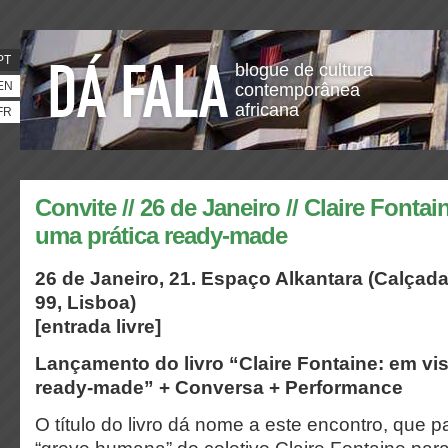
PT
blogue de cultura
EN
contemporânea
africana
FR
Convite // 26 de Janeiro // Claire Fontai
uma prática ready-made
26 de Janeiro, 21. Espaço Alkantara (Calça
99, Lisboa)
[entrada livre]
Lançamento do livro “Claire Fontaine: em vis
ready-made” + Conversa + Performance
O título do livro dá nome a este encontro, que p