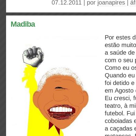
07.12.2011 | por
joanapires
|
áf
Madiba
Por estes d
estão muit
a saúde de
com o seu p
Como eu o
Quando eu 
foi detido e
em Agosto 
Eu cresci, f
teatro, à m
futebol. Fu
coboiadas e
a caçadas e