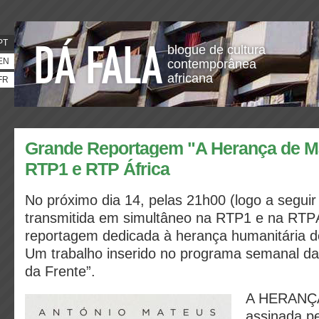
PT
blogue de cultura
EN
contemporânea
africana
FR
Grande Reportagem "A Herança de M
RTP1 e RTP África
No próximo dia 14, pelas 21h00 (logo a seguir 
transmitida em simultâneo na RTP1 e na RTP
reportagem dedicada à herança humanitária 
Um trabalho inserido no programa semanal d
da Frente”.
A HERANÇ
assinada pe