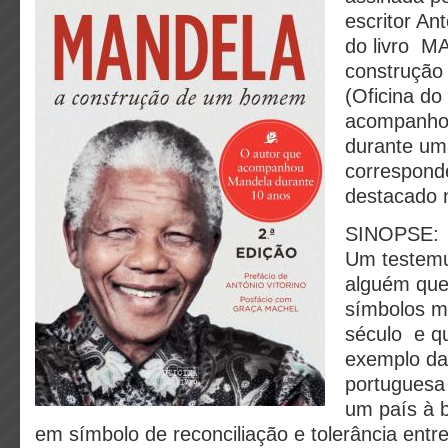
escritor An
do livro M
construçã
(Oficina do
acompanho
durante um
correspond
destacado n
SINOPSE:
Um testemu
alguém que
símbolos mu
século e qu
exemplo da
portuguesa
um país à b
em símbolo de reconciliação e tolerância ent