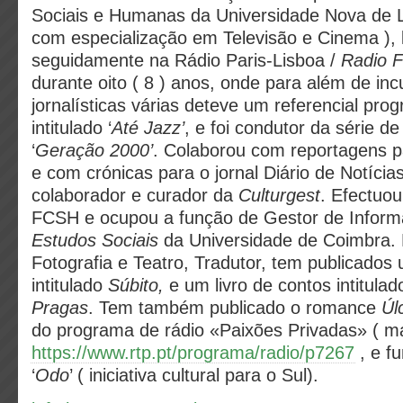
Sociais e Humanas da Universidade Nova de 
com especialização em Televisão e Cinema ), 
seguidamente na Rádio Paris-Lisboa /
Radio F
durante oito ( 8 ) anos, onde para além de in
jornalísticas várias deteve um referencial pr
intitulado ‘
Até Jazz’
, e foi condutor da série de
‘
Geração 2000’
. Colaborou com reportagens pa
e com crónicas para o jornal Diário de Notícias,
colaborador e curador da
Culturgest
. Efectuo
FCSH e ocupou a função de Gestor de Infor
Estudos Sociais
da Universidade de Coimbra. 
Fotografia e Teatro, Tradutor, tem publicados
intitulado
Súbito,
e um livro de contos intitula
Pragas
. Tem também publicado o romance
Úl
do programa de rádio «Paixões Privadas» ( ma
https://www.rtp.pt/programa/radio/p7267
, e f
‘
Odo
’ ( iniciativa cultural para o Sul).