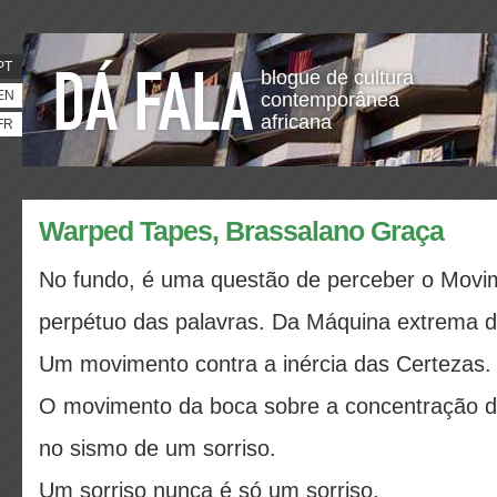
PT
blogue de cultura
EN
contemporânea
africana
FR
Warped Tapes, Brassalano Graça
No fundo, é uma questão de perceber o Movi
perpétuo das palavras. Da Máquina extrema 
Um movimento contra a inércia das Certezas.
O movimento da boca sobre a concentração d
no sismo de um sorriso.
Um sorriso nunca é só um sorriso,