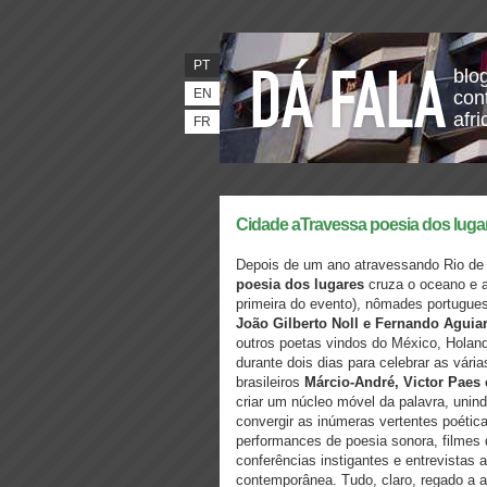
PT
blo
EN
con
afr
FR
Cidade aTravessa poesia dos lug
Depois de um ano atravessando Rio de
poesia dos lugares
cruza o oceano e a
primeira do evento), nômades portugue
João Gilberto Noll e Fernando Aguia
outros poetas vindos do México, Holan
durante dois dias para celebrar as vári
brasileiros
Márcio-André, Victor Paes 
criar um núcleo móvel da palavra, uni
convergir as inúmeras vertentes poétic
performances de poesia sonora, filmes
conferências instigantes e entrevistas 
contemporânea. Tudo, claro, regado a a