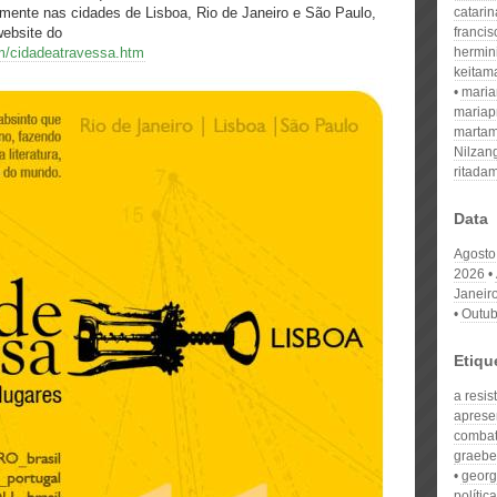
ente nas cidades de Lisboa, Rio de Janeiro e São Paulo,
catari
ebsite do
franci
om/cidadeatravessa.htm
hermin
keitam
mari
mariap
martam
Nilzan
ritada
Data
Agosto
2026
Janeir
Outub
Etiqu
a resis
aprese
combat
graebe
georg
polític