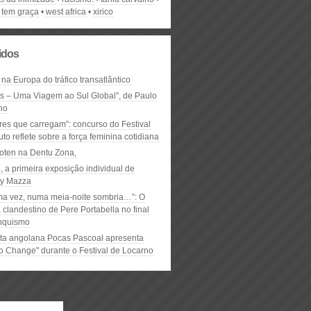
tem graça
west africa
xirico
lidos
 na Europa do tráfico transatlântico
ós – Uma Viagem ao Sul Global", de Paulo
ho
res que carregam”: concurso do Festival
to reflete sobre a força feminina cotidiana
oten na Dentu Zona,
, a primeira exposição individual de
y Mazza
ma vez, numa meia-noite sombria…”: O
clandestino de Pere Portabella no final
nquismo
ta angolana Pocas Pascoal apresenta
to Change" durante o Festival de Locarno