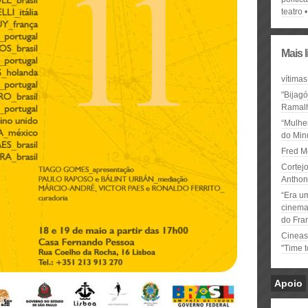
teatro
Mais 
vítimas
"Bijag
Ramal
“Mulhe
do Minu
Fred M
Cortejo
Anthon
“Era u
cinema 
do Fra
Cineas
"Time 
Apoio