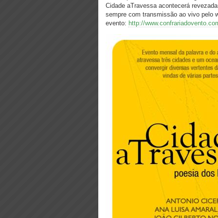
Cidade aTravessa acontecerá revezadam
sempre com transmissão ao vivo pelo w
evento:
http://www.confrariadovento.c