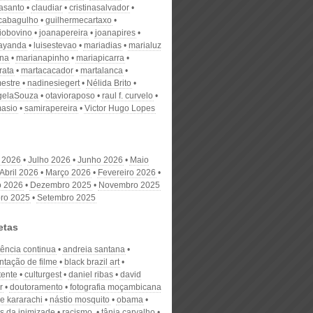
nasanto
claudiar
cristinasalvador
scabagulho
guilhermecartaxo
iobovino
joanapereira
joanapires
ayanda
luisestevao
mariadias
marialuz
ana
marianapinho
mariapicarra
rata
martacacador
martalanca
estre
nadinesiegert
Nélida Brito
gelaSouza
otavioraposo
raul f. curvelo
masio
samirapereira
Victor Hugo Lopes
 2026
Julho 2026
Junho 2026
Maio
Abril 2026
Março 2026
Fevereiro 2026
o 2026
Dezembro 2025
Novembro 2025
ro 2025
Setembro 2025
etas
tência continua
andreia santana
ntação de filme
black brazil art
ente
culturgest
daniel ribas
david
r
doutoramento
fotografia moçambicana
e kararachi
nástio mosquito
obama
as da inimizade
racismo.
tânia carvalho