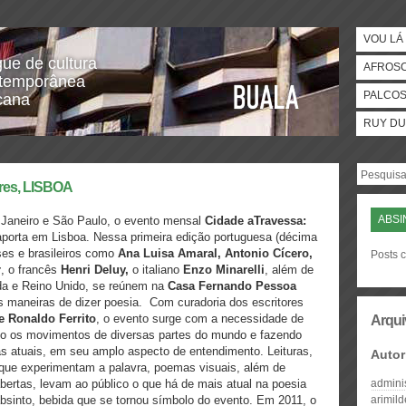
VOU LÁ 
gue de cultura
AFROS
temporânea
PALCO
icana
RUY DU
ares, LISBOA
ABSI
 Janeiro e São Paulo, o evento mensal
Cidade aTravessa:
porta em Lisboa. Nessa primeira edição portuguesa (décima
ses e brasileiros como
Ana Luisa Amaral, Antonio Cícero,
Posts c
r
, o francês
Henri Deluy,
o italiano
Enzo Minarelli
, além de
da e Reino Unido, se reúnem na
Casa Fernando Pessoa
as maneiras de dizer poesia. Com curadoria dos escritores
e Ronaldo Ferrito
, o evento surge com a necessidade de
Arqui
ndo os movimentos de diversas partes do mundo e fazendo
as atuais, em seu amplo aspecto de entendimento. Leituras,
Autor
 que experimentam a palavra, poemas visuais, além de
abertas, levam ao público o que há de mais atual na poesia
admini
bsinto, bebida que se tornou símbolo do evento. Em 2011, o
arimil