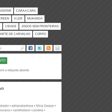
VISITAR
CARA A CARA
CREEN
A LER
MUKANDA
S
CIDADE
JOGOS SEM FRONTEIRAS
ARTE DE CARVALHO
CORPO
NTO
om a etiqueta absinto
vo
strador
adrianabarbosa
Alícia Gaspar
desoares
camillediard
candela