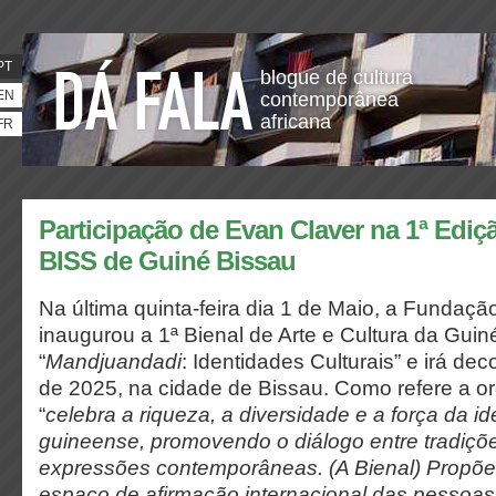
PT
blogue de cultura
EN
contemporânea
africana
FR
Participação de Evan Claver na 1ª Edi
BISS de Guiné Bissau
Na última quinta-feira dia 1 de Maio, a Fundaç
inaugurou a 1ª Bienal de Arte e Cultura da Guin
“
Mandjuandadi
: Identidades Culturais” e irá dec
de 2025, na cidade de Bissau. Como refere a or
“
celebra a riqueza, a diversidade e a força da id
guineense, promovendo o diálogo entre tradiçõe
expressões contemporâneas. (A Bienal) Propõ
espaço de afirmação internacional das pessoas