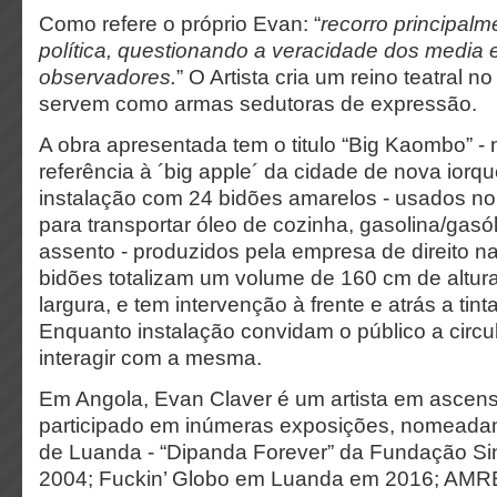
Como refere o próprio Evan: “
recorro principalme
política, questionando a veracidade dos media 
observadores.
” O Artista cria um reino teatral 
servem como armas sedutoras de expressão.
A obra apresentada tem o titulo “Big Kaombo” - 
referência à ´big apple´ da cidade de nova iorqu
instalação com 24 bidões amarelos - usados no
para transportar óleo de cozinha, gasolina/gas
assento - produzidos pela empresa de direito n
bidões totalizam um volume de 160 cm de altur
largura, e tem intervenção à frente e atrás a tint
Enquanto instalação convidam o público a circu
interagir com a mesma.
Em Angola, Evan Claver é um artista em ascen
participado em inúmeras exposições, nomeadame
de Luanda - “Dipanda Forever” da Fundação Si
2004; Fuckin’ Globo em Luanda em 2016; A