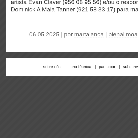
artista Evan Claver (956 08 95 56) e/ou o resp
Dominick A Maia Tanner (921 58 33 17) para ma
06.05.2025 | por
martalanca
|
bienal moa
sobre nós
ficha técnica
participar
subscre