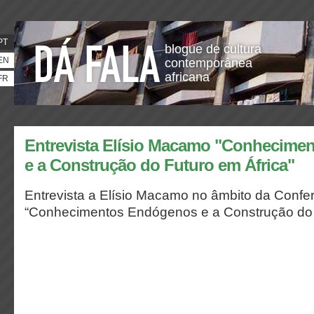
PT
blogue de cultura
EN
contemporânea
africana
FR
Entrevista Elísio Macamo "Conhecime
e a Construção do Futuro em África"
Entrevista a Elísio Macamo no âmbito da Confer
“Conhecimentos Endógenos e a Construção do F