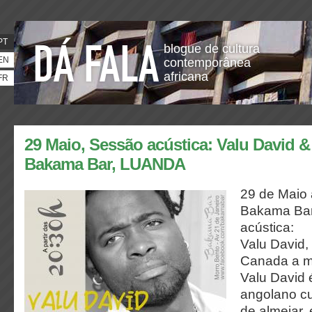
PT
blogue de cultura
EN
contemporânea
africana
FR
29 Maio, Sessão acústica: Valu David &
Bakama Bar, LUANDA
29 de Maio 
Bakama Bar
acústica:
Valu David,
Canada a m
Valu David
angolano cu
de almejar,