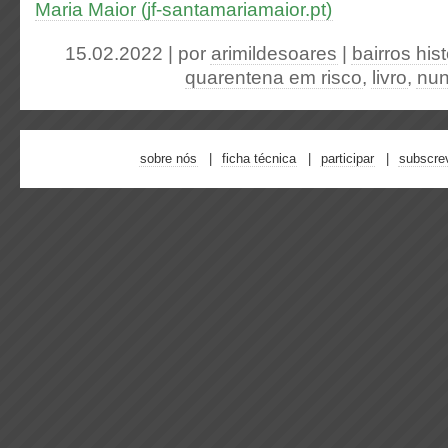
Maria Maior (jf-santamariamaior.pt)
15.02.2022 | por
arimildesoares
|
bairros his
quarentena em risco
,
livro
,
nun
sobre nós
ficha técnica
participar
subscre