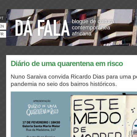
PT
blogue de cultura
EN
contemporânea
africana
FR
Diário de uma quarentena em risco
Nuno Saraiva convida Ricardo Dias para uma p
pandemia no seio dos bairros históricos.