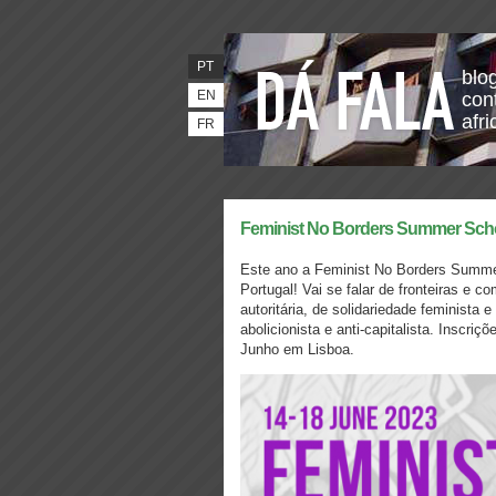
PT
blo
EN
con
afr
FR
Feminist No Borders Summer Sch
Este ano a Feminist No Borders Summ
Portugal! Vai se falar de fronteiras e co
autoritária, de solidariedade feminista
abolicionista e anti-capitalista. Inscri
Junho em Lisboa.