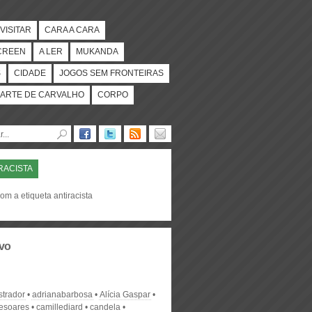
VISITAR
CARA A CARA
CREEN
A LER
MUKANDA
S
CIDADE
JOGOS SEM FRONTEIRAS
ARTE DE CARVALHO
CORPO
RACISTA
om a etiqueta antiracista
vo
strador
adrianabarbosa
Alícia Gaspar
desoares
camillediard
candela