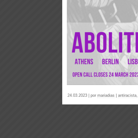
24.03.2023 | por
mariadias
|
antiracista