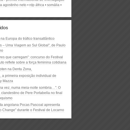
ca agostinho neto
rdp áfrica
somália
lidos
 na Europa do tráfico transatlântico
ós – Uma Viagem ao Sul Global", de Paulo
ho
res que carregam”: concurso do Festival
to reflete sobre a força feminina cotidiana
oten na Dentu Zona,
, a primeira exposição individual de
y Mazza
ma vez, numa meia-noite sombria…”: O
clandestino de Pere Portabella no final
nquismo
ta angolana Pocas Pascoal apresenta
to Change" durante o Festival de Locarno