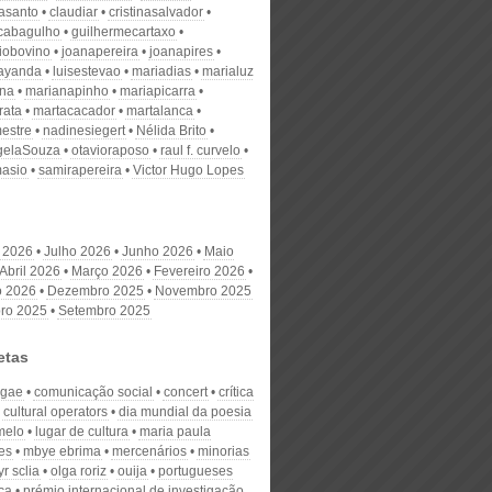
nasanto
claudiar
cristinasalvador
scabagulho
guilhermecartaxo
iobovino
joanapereira
joanapires
ayanda
luisestevao
mariadias
marialuz
ana
marianapinho
mariapicarra
rata
martacacador
martalanca
estre
nadinesiegert
Nélida Brito
gelaSouza
otavioraposo
raul f. curvelo
masio
samirapereira
Victor Hugo Lopes
 2026
Julho 2026
Junho 2026
Maio
Abril 2026
Março 2026
Fevereiro 2026
o 2026
Dezembro 2025
Novembro 2025
ro 2025
Setembro 2025
etas
ggae
comunicação social
concert
crítica
cultural operators
dia mundial da poesia
melo
lugar de cultura
maria paula
es
mbye ebrima
mercenários
minorias
r sclia
olga roriz
ouija
portugueses
ca
prémio internacional de investigação