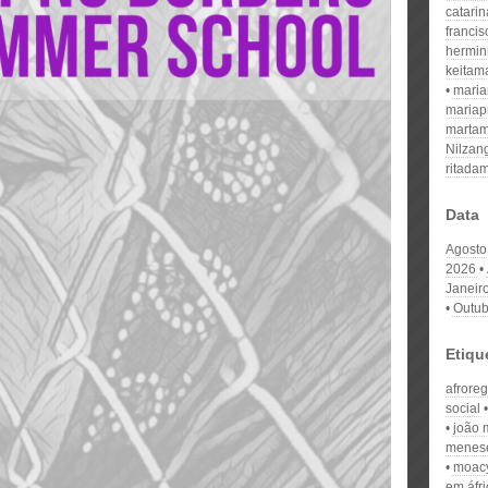
catari
franci
hermin
keitam
mari
mariap
martam
Nilzan
ritada
Data
Agosto
2026
Janeir
Outub
Etiqu
afrore
social
joão 
menes
moacy
em áfri