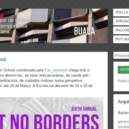
VOU LÁ 
gue de cultura
AFROS
temporânea
PALCO
icana
RUY DU
ool
ANTI
er School coordenada pela
Fac_research
chega tmb a
mo destruí-las, de lutas anticarcerárias, de saude anti-
 e antiracista, de cuidados mútuos numa perspetiva
Posts c
ções até 24 de Março. A Escola vai decorrer de 14 a 18 de
Arqui
Autor
admini
arimil