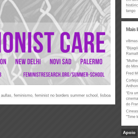
históri
tango
Mais 
vítimas
"Bijag
Ramal
“Mulhe
do Minu
Fred M
Cortejo
Anthon
“Era u
,
aullas
,
feminismo
,
feminist no borders summer school
,
lisboa
cinema 
do Fra
Cineas
"Time 
Apoio