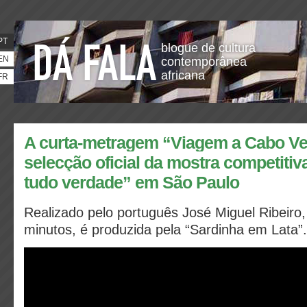
PT
blogue de cultura
EN
contemporânea
africana
FR
A curta-metragem “Viagem a Cabo Ver
selecção oficial da mostra competitiva
tudo verdade” em São Paulo
Realizado pelo português José Miguel Ribeiro
minutos, é produzida pela “Sardinha em Lata”.