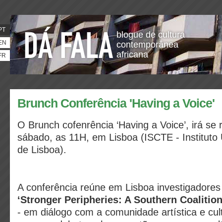
PT
blogue de cultura
EN
contemporânea
africana
FR
Brunch Conferência 'Having a Voice'
O Brunch cofenrência ‘Having a Voice’, irá se r
sábado, as 11H, e
m Lisboa (ISCTE - Instituto 
de Lisboa).
A conferência reúne em Lisboa investigadores 
‘Stronger Peripheries: A Southern Coalition
- em diálogo com a comunidade artística e cult