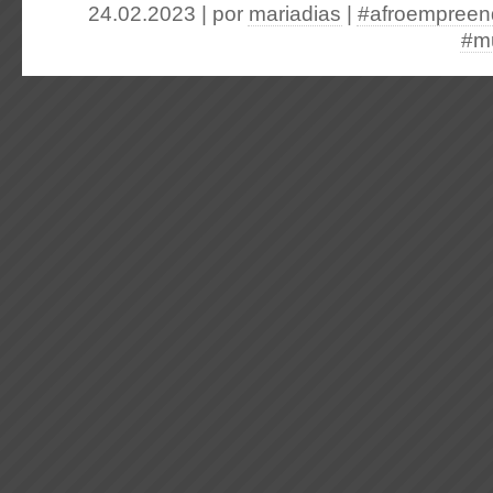
24.02.2023 | por
mariadias
|
#afroempreen
#m