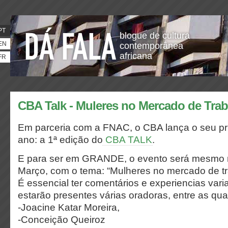
PT
blogue de cultura
EN
contemporânea
africana
FR
CBA Talk - Muleres no Mercado de Tra
Em parceria com a FNAC, o CBA lança o seu pr
ano: a 1ª edição do
CBA TALK
.
E para ser em GRANDE, o evento será mesmo n
Março, com o tema: “Mulheres no mercado de t
É essencial ter comentários e experiencias var
estarão presentes várias oradoras, entre as qua
-Joacine Katar Moreira,
-Conceição Queiroz