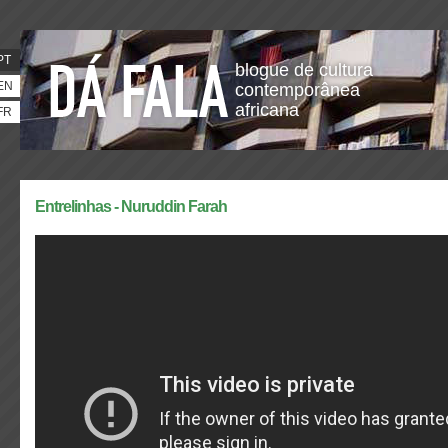
PT
blogue de cultura
EN
contemporânea
africana
FR
Entrelinhas - Nuruddin Farah