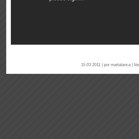
15.03.2011 | por
martalanca
|
lit