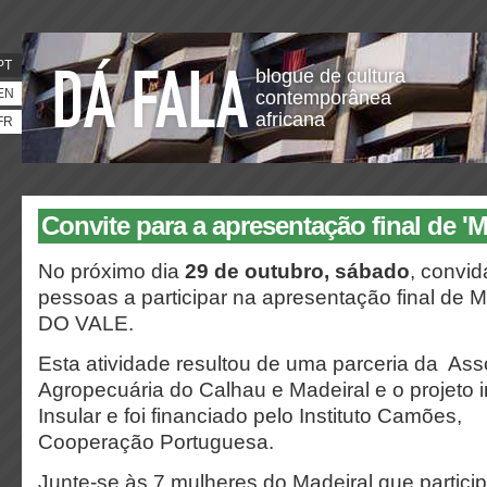
PT
blogue de cultura
EN
contemporânea
africana
FR
Convite para a apresentação final de 'M
No próximo dia
29 de outubro, sábado
, convi
pessoas a participar na apresentação final d
DO VALE.
Esta atividade resultou de uma parceria da As
Agropecuária do Calhau e Madeiral e o projeto
Insular e foi financiado pelo Instituto Camões,
Cooperação Portuguesa.
Junte-se às 7 mulheres do Madeiral que partici