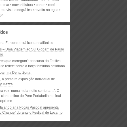
do mar
movart lisboa
panos
rené
l
revista etnográfica
revolta no egito
njo
lidos
 na Europa do tráfico transatlântico
ós – Uma Viagem ao Sul Global", de Paulo
ho
res que carregam”: concurso do Festival
to reflete sobre a força feminina cotidiana
oten na Dentu Zona,
, a primeira exposição individual de
y Mazza
ma vez, numa meia-noite sombria…”: O
clandestino de Pere Portabella no final
nquismo
ta angolana Pocas Pascoal apresenta
to Change" durante o Festival de Locarno