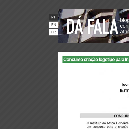
PT
blo
EN
con
afr
FR
Concurso criação logotipo para Ins