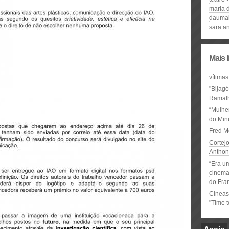
maria 
dauma
sara a
Mais 
vítimas
"Bijag
Ramal
“Mulhe
do Minu
Fred M
Cortejo
Anthon
“Era u
cinema 
do Fra
Cineas
"Time 