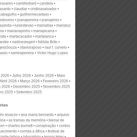
desoares
camillediard
candela
nasanto
claudiar
cristinasalvador
scabagulho
guilhermecartaxo
iobovino
joanapereira
joanapires
ayanda
luisestevao
mariadias
marialuz
ana
marianapinho
mariapicarra
rata
martacacador
martalanca
estre
nadinesiegert
Nélida Brito
gelaSouza
otavioraposo
raul f. curvelo
masio
samirapereira
Victor Hugo Lopes
 2026
Julho 2026
Junho 2026
Maio
Abril 2026
Março 2026
Fevereiro 2026
o 2026
Dezembro 2025
Novembro 2025
ro 2025
Setembro 2025
etas
dro levacov
ana maria bernardo
arquivo
ória
as tramas da memória
bienal de
hen
charles burnett
conspiração
contos
uecimento
corrida a áfrica
festival de
indie lisboa
laboratório
leonor teles