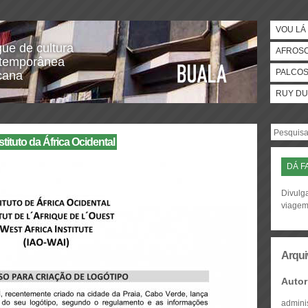
VOU LÁ 
gue de cultura
AFROS
temporânea
PALCO
icana
RUY DU
tituto da África Ocidental
DÁ F
Divulga
viage
Arqui
Autor
admini