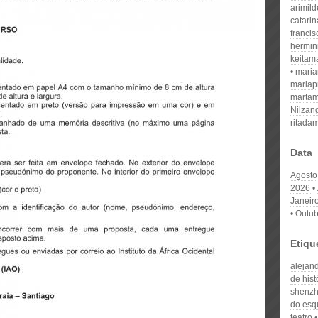
arimil
catari
franci
hermin
keitam
mari
mariap
martam
Nilzan
ritada
Data
Agosto
2026
Janeir
Outub
Etiqu
alejan
de hist
shenz
do esq
teatro