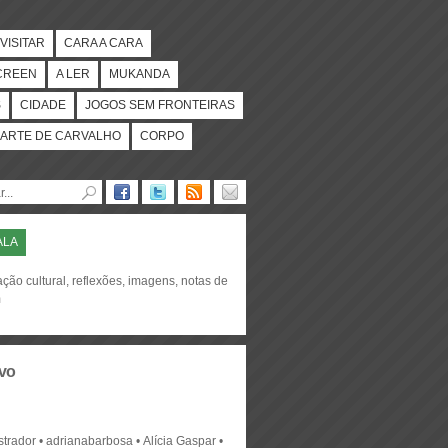
VISITAR
CARA A CARA
CREEN
A LER
MUKANDA
S
CIDADE
JOGOS SEM FRONTEIRAS
ARTE DE CARVALHO
CORPO
ALA
ção cultural, reflexões, imagens, notas de
m
vo
strador
adrianabarbosa
Alícia Gaspar