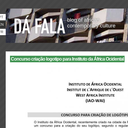
PT
blog of african
EN
contemporary culture
FR
Concurso criação logotipo para Instituto da África Ocidental