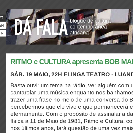
PT
blogue de cultura
EN
contemporânea
africana
FR
RITMO e CULTURA apresenta BOB MA
SÁB. 19 MAIO, 22H ELINGA TEATRO - LUAN
Basta ouvir um tema na rádio, ver alguém com um
cantarolar uma música enquanto nos banhamo
trazer uma frase no meio de uma conversa do 
percebermos que ele vive e que permanecerá e
eternamente. Com o propósito de assinalar a d
física a 11 de Maio de 1981, Ritmo e Cultura, c
nos últimos anos, fará questão de uma vez ma