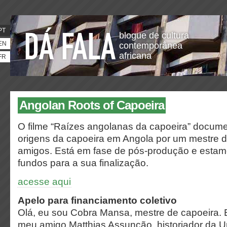
PT
blogue de cultura
EN
contemporânea
africana
FR
Angolan Roots of Capoeira
O filme “Raízes angolanas da capoeira” docum
origens da capoeira em Angola por um mestre d
amigos. Está em fase de pós-produção e esta
fundos para a sua finalização.
acesse aqui
Apelo para financiamento coletivo
Olá, eu sou Cobra Mansa, mestre de capoeira.
meu amigo Matthias Assunção, historiador da U