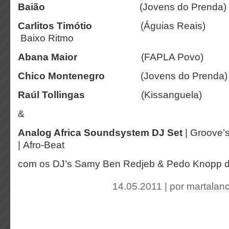
Baião
(Jovens do Prenda) 
Carlitos
Timótio
(Águias Rea
Baixo Ritmo
Abana
Maior
(FAPLA Povo)
Chico
Montenegro
(Jovens do Pren
Raúl
Tollingas
(Kissanguela) 
&
Analog Africa Soundsystem DJ Set
| Groove’
| Afro-Beat
com os DJ’s Samy Ben Redjeb & Pedo Knopp 
14.05.2011 | por
martalan