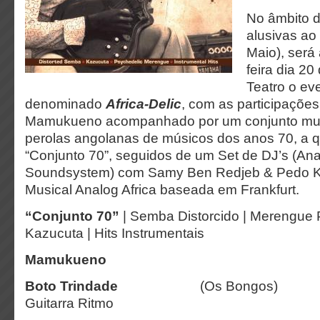
No âmbito 
alusivas ao 
Maio), será
feira dia 20
Teatro o ev
denominado
Africa-Delic
, com as participações
Mamukueno acompanhado por um conjunto musi
perolas angolanas de músicos dos anos 70, a
“Conjunto 70”, seguidos de um Set de DJ’s (Ana
Soundsystem) com Samy Ben Redjeb & Pedo K
Musical Analog Africa baseada em Frankfurt.
“Conjunto 70”
| Semba Distorcido | Merengue P
Kazucuta | Hits Instrumentais
Mamukueno
Líder V
Boto
Trindade
(Os Bong
Guitarra Ritmo