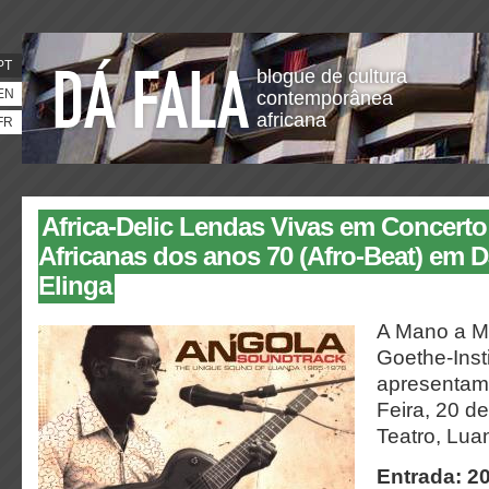
PT
blogue de cultura
EN
contemporânea
africana
FR
Africa-Delic Lendas Vivas em Concerto
Africanas dos anos 70 (Afro-Beat) em 
Elinga
A Mano a M
Goethe-Inst
apresentam
Feira, 20 de
Teatro, Lu
Entrada: 2