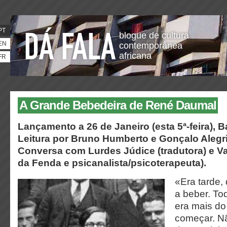
PT
blogue de cultura
EN
contemporânea
africana
FR
A Grande Bebedeira de René Daumal
Lançamento a 26 de Janeiro (esta 5ª-feira), Ba
Leitura por Bruno Humberto e Gonçalo Alegri
Conversa com Lurdes Júdice (tradutora) e Va
da Fenda e psicanalista/psicoterapeuta).
«Era tarde
a beber. T
era mais d
começar. N