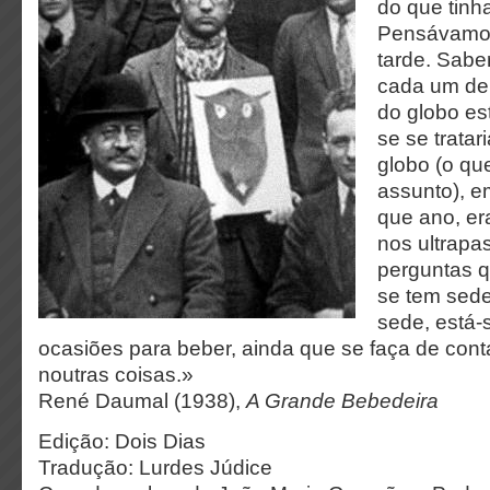
do que tinh
Pensávamos
tarde. Sabe
cada um de
do globo e
se se trata
globo (o que
assunto), e
que ano, er
nos ultrap
perguntas 
se tem sed
sede, está-
ocasiões para beber, ainda que se faça de cont
noutras coisas.»
René Daumal (1938),
A Grande Bebedeira
Edição: Dois Dias
Tradução: Lurdes Júdice