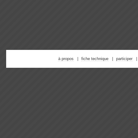
à propos
fiche technique
participer