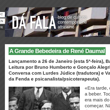
PT
blog de culture
EN
contemporaine
africaine
FR
A Grande Bebedeira de René Daumal
Lançamento a 26 de Janeiro (esta 5ª-feira), Ba
Leitura por Bruno Humberto e Gonçalo Alegri
Conversa com Lurdes Júdice (tradutora) e Va
da Fenda e psicanalista/psicoterapeuta).
«Era tarde
a beber. T
era mais d
começar. N