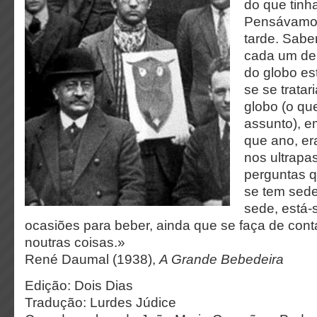
do que tinh
Pensávamos
tarde. Sabe
cada um de
do globo e
se se trata
globo (o que
assunto), e
que ano, er
nos ultrap
perguntas 
se tem sed
sede, está-
ocasiões para beber, ainda que se faça de cont
noutras coisas.»
René Daumal (1938),
A Grande Bebedeira
Edição: Dois Dias
Tradução: Lurdes Júdice