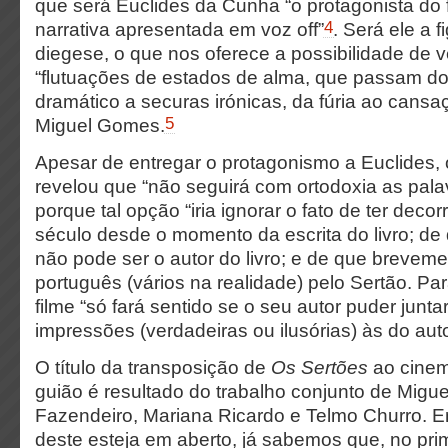
que será Euclides da Cunha “o protagonista do 
4
narrativa apresentada em voz off”
. Será ele a 
diegese, o que nos oferece a possibilidade de v
“flutuações de estados de alma, que passam d
dramático a securas irónicas, da fúria ao cansa
5
Miguel Gomes.
Apesar de entregar o protagonismo a Euclides, o
revelou que “não seguirá com ortodoxia as pala
porque tal opção “iria ignorar o fato de ter deco
século desde o momento da escrita do livro; de 
não pode ser o autor do livro; e de que brevem
português (vários na realidade) pelo Sertão. P
filme “só fará sentido se o seu autor puder junta
impressões (verdadeiras ou ilusórias) às do autor
O título da transposição de
Os Sertões
ao cine
guião é resultado do trabalho conjunto de Mig
Fazendeiro, Mariana Ricardo e Telmo Churro. E
deste esteja em aberto, já sabemos que, no pri