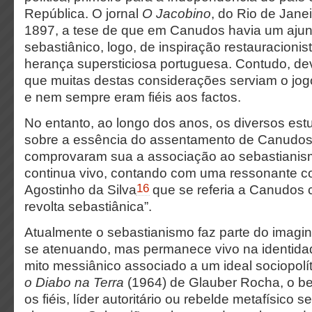
República. O jornal
O Jacobino
, do Rio de Jane
1897, a tese de que em Canudos havia um aju
sebastiânico, logo, de inspiração restauracionis
herança supersticiosa portuguesa. Contudo, d
que muitas destas considerações serviam o jogo
e nem sempre eram fiéis aos factos.
No entanto, ao longo dos anos, os diversos es
sobre a essência do assentamento de Canudos
comprovaram sua a associação ao sebastianis
continua vivo, contando com uma ressonante co
16
Agostinho da Silva
que se referia a Canudos 
revolta sebastiânica”.
Atualmente o sebastianismo faz parte do imaginá
se atenuando, mas permanece vivo na identidad
mito messiânico associado a um ideal sociopolít
o Diabo na Terra
(1964) de Glauber Rocha, o b
os fiéis, líder autoritário ou rebelde metafísico 