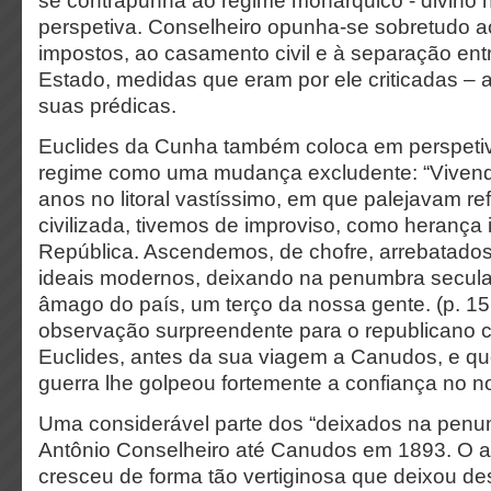
se contrapunha ao regime monárquico - divino 
perspetiva. Conselheiro opunha-se sobretudo 
impostos, ao casamento civil e à separação entr
Estado, medidas que eram por ele criticadas – 
suas prédicas.
Euclides da Cunha também coloca em perspetiv
regime como uma mudança excludente: “Vivend
anos no litoral vastíssimo, em que palejavam re
civilizada, tivemos de improviso, como herança
República. Ascendemos, de chofre, arrebatado
ideais modernos, deixando na penumbra secula
âmago do país, um terço da nossa gente. (p. 15
observação surpreendente para o republicano c
Euclides, antes da sua viagem a Canudos, e q
guerra lhe golpeou fortemente a confiança no n
Uma considerável parte dos “deixados na penu
Antônio Conselheiro até Canudos em 1893. O 
cresceu de forma tão vertiginosa que deixou d