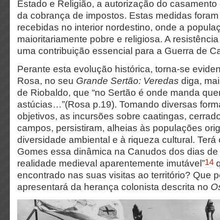
Estado e Religião, a autorização do casamento c
da cobrança de impostos. Estas medidas foram
recebidas no interior nordestino, onde a popula
maioritariamente pobre e religiosa. A resistênci
uma contribuição essencial para a Guerra de C
Perante esta evolução histórica, torna-se evid
Rosa, no seu
Grande Sertão: Veredas
diga, ma
de Riobaldo, que “no Sertão é onde manda quem
astúcias…”(Rosa p.19). Tomando diversas forma
objetivos, as incursões sobre caatingas, cerrado
campos, persistiram, alheias às populações orig
diversidade ambiental e à riqueza cultural. Ter
Gomes essa dinâmica na Canudos dos dias de 
14
realidade medieval aparentemente imutável”
encontrado nas suas visitas ao território? Que 
apresentará da herança colonista descrita no
O