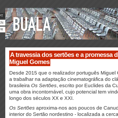
PT
EN
FR
A travessia dos sertões e a promessa d
Miguel Gomes
Desde 2015 que o realizador português Migue
a trabalhar na adaptação cinematográfica do clás
brasileira
Os Sertões
, escrito por Euclides da 
uma obra incontornável, cujo potencial tem vin
longo dos séculos XX e XXI.
Os Sertões
aproxima-nos aos poucos de Canud
interior do Sertão nordestino - localizada a cer