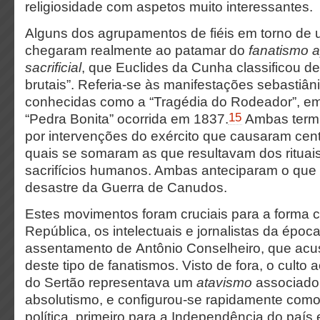
religiosidade com aspetos muito interessantes.
Alguns dos agrupamentos de fiéis em torno de um
chegaram realmente ao patamar do
fanatismo
a
sacrificial
, que Euclides da Cunha classificou d
brutais”. Referia-se às manifestações sebastiân
conhecidas como a “Tragédia do Rodeador”, em
15
“Pedra Bonita” ocorrida em 1837.
Ambas term
por intervenções do exército que causaram cen
quais se somaram as que resultavam dos rituai
sacrifícios humanos. Ambas anteciparam o que v
desastre da Guerra de Canudos.
Estes movimentos foram cruciais para a forma
República, os intelectuais e jornalistas da épo
assentamento de Antônio Conselheiro, que acu
deste tipo de fanatismos. Visto de fora, o culto 
do Sertão representava um
atavismo
associado
absolutismo, e configurou-se rapidamente co
política, primeiro para a Independência do país 