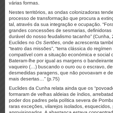
várias formas.
Nestes territórios, as ondas colonizadoras ten
processo de transformação que procura a exti
tal, através da sua integração e ocupação. “For
grandes concessões de sesmarias, definidoras 
durável do nosso feudalismo tacanho” (Cunha, 
Euclides no
Os Sertões
, onde acrescenta també
“teatro das missões”, “terra clássica do regímen 
compatível com a situação económica e social d
Bateram-lhe por igual as margens o bandeirante,
vaqueiro (…) buscando o ouro ou o escravo, 
desmedidas paragens, que não povoavam e de
mais desertas…” (p.75)
Euclides da Cunha relata ainda que os “povoad
formaram de velhas aldeias de índios, arrebata
poder dos padres pela política severa de Pomba
raras exceções, vilarejos isolados, esquecidos,
aprovisionados. A abastança estava concentr