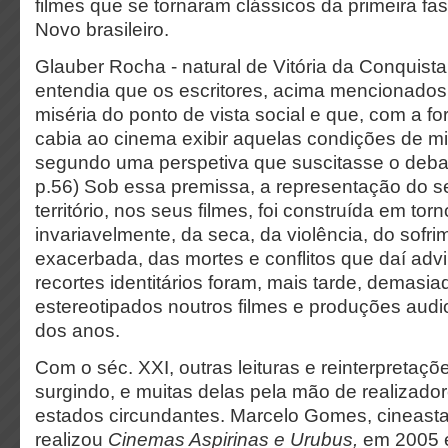
filmes que se tornaram clássicos da primeira f
Novo brasileiro.
Glauber Rocha - natural de Vitória da Conquista, 
entendia que os escritores, acima mencionado
miséria do ponto de vista social e que, com a f
cabia ao cinema exibir aquelas condições de mi
segundo uma perspetiva que suscitasse o debate
p.56) Sob essa premissa, a representação do s
território, nos seus filmes, foi construída em tor
invariavelmente, da seca, da violência, do sofri
exacerbada, das mortes e conflitos que daí ad
recortes identitários foram, mais tarde, demasi
estereotipados noutros filmes e produções audi
dos anos.
Com o séc. XXI, outras leituras e reinterpretaç
surgindo, e muitas delas pela mão de realizado
estados circundantes. Marcelo Gomes, cineas
realizou
Cinemas Aspirinas e Urubus,
em 2005 e