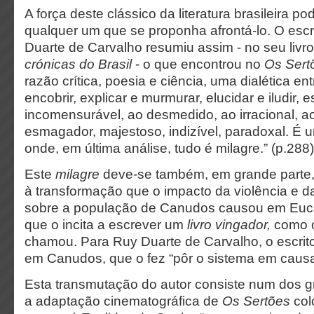
A força deste clássico da literatura brasileira p
qualquer um que se proponha afrontá-lo. O escr
Duarte de Carvalho resumiu assim - no seu livr
crónicas do Brasil
- o que encontrou no
Os Sert
razão crítica, poesia e ciência, uma dialética ent
encobrir, explicar e murmurar, elucidar e iludir,
incomensurável, ao desmedido, ao irracional, a
esmagador, majestoso, indizível, paradoxal. É u
onde, em última análise, tudo é milagre.” (p.288)
Este
milagre
deve-se também, em grande parte
à transformação que o impacto da violência e da
sobre a população de Canudos causou em Eucl
que o incita a escrever um
livro vingador,
como o
chamou. Para Ruy Duarte de Carvalho, o escrito
em Canudos, que o fez “pôr o sistema em causa
Esta transmutação
do autor consiste num dos 
a adaptação cinematográfica de
Os Sertões
col