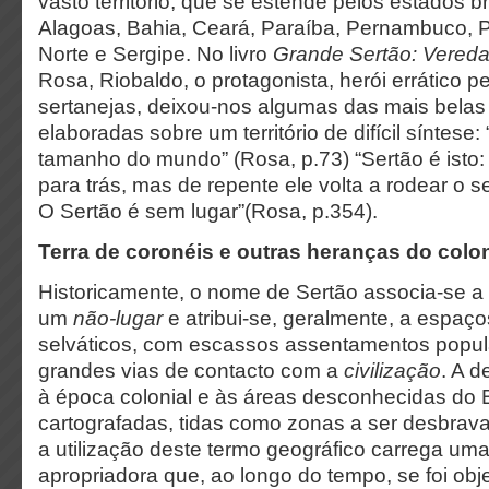
vasto território, que se estende pelos estados br
Alagoas, Bahia, Ceará, Paraíba, Pernambuco, P
Norte e Sergipe. No livro
Grande Sertão: Vered
Rosa, Riobaldo, o protagonista, herói errático pe
sertanejas, deixou-nos algumas das mais belas
elaboradas sobre um território de difícil síntese:
tamanho do mundo” (Rosa, p.73) “Sertão é isto
para trás, mas de repente ele volta a rodear o 
O Sertão é sem lugar”(Rosa, p.354).
Terra de coronéis e outras heranças do colo
Historicamente, o nome de Sertão associa-se a 
um
não-lugar
e atribui-se, geralmente, a espaço
selváticos, com escassos assentamentos popul
grandes vias de contacto com a
civilização
. A 
à época colonial e às áreas desconhecidas do B
cartografadas, tidas como zonas a ser desbrava
a utilização deste termo geográfico carrega uma
apropriadora que, ao longo do tempo, se foi obj