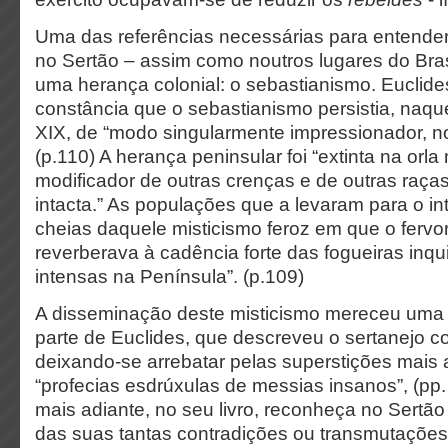
Uma das referências necessárias para entender
no Sertão – assim como noutros lugares do Brasi
uma herança colonial: o sebastianismo. Euclid
constância que o sebastianismo persistia, naque
XIX, de “modo singularmente impressionador, no
(p.110) A herança peninsular foi “extinta na orla 
modificador de outras crenças e de outras raças
intacta.” As populações que a levaram para o int
cheias daquele misticismo feroz em que o fervor
reverberava à cadência forte das fogueiras inqui
intensas na Península”. (p.109)
A disseminação deste misticismo mereceu uma d
parte de Euclides, que descreveu o sertanejo c
deixando-se arrebatar pelas superstições mais 
“profecias esdrúxulas de messias insanos”, (pp
mais adiante, no seu livro, reconheça no Sertão
das suas tantas contradições ou transmutações