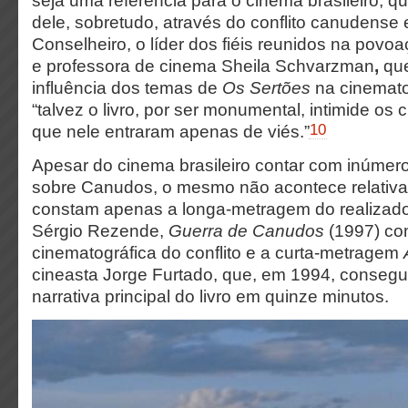
seja uma referência para o cinema brasileiro, 
dele, sobretudo, através do conflito canudense 
Conselheiro, o líder dos fiéis reunidos na povo
e professora de cinema Sheila Schvarzman
,
qu
influência dos temas de
Os Sertões
na cinematog
“talvez o livro, por ser monumental, intimide os c
10
que nele entraram apenas de viés.”
Apesar do cinema brasileiro contar com inúmer
sobre Canudos, o mesmo não acontece relativa
constam apenas a longa-metragem do realizador
Sérgio Rezende,
Guerra de Canudos
(1997) co
cinematográfica do conflito e a curta-metragem
cineasta Jorge Furtado, que, em 1994, consegu
narrativa principal do livro em quinze minutos.