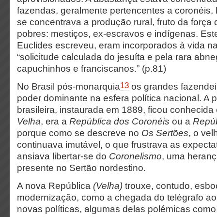
fazendas, geralmente pertencentes a coronéis, l
se concentrava a produção rural, fruto da força
pobres: mestiços, ex-escravos e indígenas. Est
Euclides escreveu, eram incorporados à vida na
“solicitude calculada do jesuíta e pela rara ab
capuchinhos e franciscanos.” (p.81)
13
No Brasil pós-monarquia
os grandes fazende
poder dominante na esfera política nacional. A 
brasileira, instaurada em 1889, ficou conhecid
Velha
, era a
República dos Coronéis
ou a
Repúb
porque como se descreve no
Os Sertões
, o ve
continuava imutável, o que frustrava as expect
ansiava libertar-se do
Coronelismo
, uma herança
presente no Sertão nordestino.
A nova República
(Velha)
trouxe, contudo, esbo
modernização, como a chegada do telégrafo ao i
novas políticas, algumas delas polémicas com