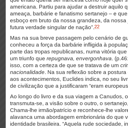
americana. Partiu para ajudar a destruir aquilo q
ameaça, barbárie e fanatismo sertanejo – e que
esboço em bruto da nossa grandeza, da nossa j
22
futura verdade singular de nação”.
Mas na sua breve passagem pelo cenário de gu
conheceu a força da barbárie infligida à popul
parte das tropas republicanas, numa vitória qu
um triunfo que
repugnava, envergonhava
. (p.46
isso, com a certeza de que se tratava de um
cr
nacionalidade
. Na sua reflexão sobre a postura
aos acontecimentos, Euclides indica, no seu livr
de civilização que a justificaram “eram europeus
Ao longo do livro e da sua viagem a Canudos, o 
transmuta-se, a visão sobre o outro, o sertanejo
Chama-lhe irmão/patrício e reconhece-lhe valor
alavanca uma abordagem embrionária do que vir
identidade brasileira. “Aquela rude sociedade,