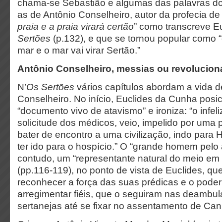
chama-se Sebastião e algumas das palavras d
as de Antônio Conselheiro, autor da profecia de
praia e a praia virará certão
” como transcreve E
Sertões
(p.132), e que se tornou popular como “o
mar e o mar vai virar Sertão.”
Antônio Conselheiro, messias ou revolucion
N’
Os Sertões
vários capítulos abordam a vida d
Conselheiro. No início, Euclides da Cunha pos
“documento vivo de atavismo” e ironiza: “o infel
solicitude dos médicos, veio, impelido por uma p
bater de encontro a uma civilização, indo para 
ter ido para o hospício.” O “grande homem pelo 
contudo, um “representante natural do meio em
(pp.116-119), no ponto de vista de Euclides, qu
reconhecer a força das suas prédicas e o poder 
arregimentar fiéis, que o seguiram nas deambul
sertanejas até se fixar no assentamento de 