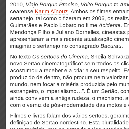
2010,
Viajo Porque Preciso, Volto Porque te Am
cearense
Karim Aïnouz
. Ambos os filmes entram 
sertanejo, tal como o fizeram em 2006, os real
Guimarães e Pablo Lobato no filme
Acidente
. E
Mendonça Filho e Juliano Dornelles, cineasta
apresentaram a mais recente atualização cinem
imaginário sertanejo no consagrado
Bacurau
.
No texto
Os sertões do Cinema
, Sheila Schvar
novo Sertão cinematográfico” sem “todos os cli
acostumou a receber e a criar a seu respeito. E
produzido de dentro, não procura nem valorizar 
mundo, nem focar a miséria produzida pelo mundo
estrangeiro, o imperialismo…”. É um Sertão, co
ainda convivem a antiga rudeza, o machismo, at
com o verniz de pós-modernidade das motos e 
Filmes e livros falam dos vários sertões, geral
definição de Sertão nordestino. Esta pluralidade