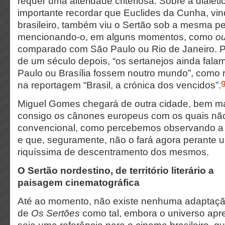
requer uma alteridade criteriosa. Sobre a dialéti
importante recordar que Euclides da Cunha, vind
brasileiro, também viu o Sertão sob a mesma pe
mencionando-o, em alguns momentos, como
ou
comparado com São Paulo ou Rio de Janeiro. Po
de um século depois, “os sertanejos ainda fala
Paulo ou Brasília fossem noutro mundo”, como r
na reportagem “Brasil, a crónica dos vencidos”.
Miguel Gomes chegará de outra cidade, bem mai
consigo os cânones europeus com os quais não
convencional, como percebemos observando a 
e que, seguramente, não o fará agora perante 
riquíssima de descentramento dos mesmos.
O Sertão nordestino, de território literário a
paisagem cinematográfica
Até ao momento, não existe nenhuma adaptaçã
de
Os Sertões
como tal, embora o universo apre