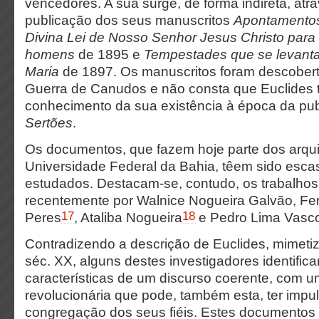
vencedores. A sua surge, de forma indireta, atr
publicação dos seus manuscritos
Apontamentos
Divina Lei de Nosso Senhor Jesus Christo para
homens
de 1895 e
Tempestades que se levant
Maria
de 1897. Os manuscritos foram descobert
Guerra de Canudos e não consta que Euclides 
conhecimento da sua existência à época da pu
Sertões
.
Os documentos, que fazem hoje parte dos arqu
Universidade Federal da Bahia, têem sido esc
estudados. Destacam-se, contudo, os trabalho
recentemente por Walnice Nogueira Galvão, F
17
18
Peres
, Ataliba Nogueira
e Pedro Lima Vasco
Contradizendo a descrição de Euclides, mimeti
séc. XX, alguns destes investigadores identifi
características de um discurso coerente, com u
revolucionária que pode, também esta, ter impu
congregação dos seus fiéis. Estes documento