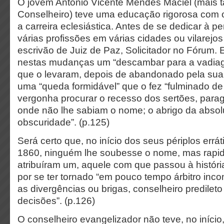
O jovem Antônio Vicente Mendes Maciel (mais t
Conselheiro) teve uma educação rigorosa com o
a carreira eclesiástica. Antes de se dedicar à p
várias profissões em várias cidades ou vilarejos
escrivão de Juiz de Paz, Solicitador no Fórum. 
nestas mudanças um “descambar para a vadiage
que o levaram, depois de abandonado pela sua
uma “queda formidável” que o fez “fulminado de
vergonha procurar o recesso dos sertões, par
onde não lhe sabiam o nome; o abrigo da absol
obscuridade”. (p.125)
Será certo que, no início dos seus périplos errát
1860, ninguém lhe soubesse o nome, mas rapi
atribuíram um, aquele com que passou à históri
por se ter tornado “em pouco tempo árbitro inco
as divergências ou brigas, conselheiro predilet
decisões”. (p.126)
O conselheiro evangelizador não teve, no início