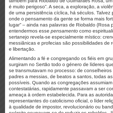
também para Riobaldo de Guimarães Rosa, um te
é muito perigoso”. A seca, a exploração, a viol
de uma persistência cíclica, há séculos. Talvez 
onde o pensamento da gente se forma mais fort
lugar” – ainda nas palavras de Riobaldo (Rosa p
entendermos esse
pensamento
como espiritual
sertanejo revela-se especialmente místico: cre
messiânicas e profecias são possibilidades de
e libertação.
Alimentando a fé e congregando os fiéis em gr
surgiram no Sertão todo o género de líderes qu
se transmutavam no processo: de conselheiros
padres a messias, de beatos a santos, todas 
possíveis. Quando as congregações assumiam 
contestatárias, rapidamente passavam a ser c
ameaça à ordem estabelecida. Para as autorid
representantes do catolicismo oficial, o líder re
à qualidade de impostor, revolucionário ou bandi
exército ocupavam-se de reduzir os
rebeldes
- l