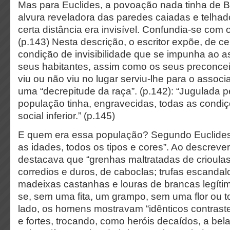
Mas para Euclides, a povoação nada tinha de B
alvura reveladora das paredes caiadas e telhad
certa distância era invisível. Confundia-se com 
(p.143) Nesta descrição, o escritor expõe, de ce
condição de invisibilidade que se impunha ao 
seus habitantes, assim como os seus preconcei
viu ou não viu no lugar serviu-lhe para o assoc
uma “decrepitude da raça”. (p.142): “Jugulada pe
população tinha, engravecidas, todas as condiç
social inferior.” (p.145)
E quem era essa população? Segundo Euclides
as idades, todos os tipos e cores”. Ao descreve
destacava que “grenhas maltratadas de crioulas 
corredios e duros, de caboclas; trufas escandal
madeixas castanhas e louras de brancas legít
se, sem uma fita, um grampo, sem uma flor ou 
lado, os homens mostravam “idênticos contrast
e fortes, trocando, como heróis decaídos, a be