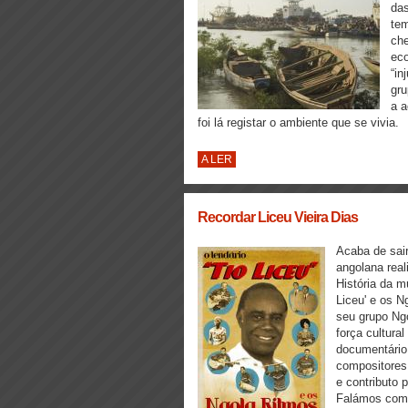
das
tem
che
eco
“in
gru
a a
foi lá registar o ambiente que se vivia.
A LER
Recordar Liceu Vieira Dias
Acaba de sair
angolana real
História da m
Liceu' e os N
seu grupo Ngo
força cultura
documentário
compositores 
e contributo 
Falámos com 