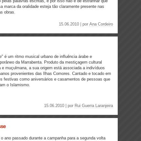
 pelas palavras escritas, e por isso não é de estranhar que
a marca da oralidade esteja tão claramente presente nas
s obras.
15.06.2010 | por
Ana Cordeiro
" é um ritmo musical urbano de influência árabe e
orâneo da Marrabenta. Produto da mestiçagem cultural
a e muçulmana, a sua origem está associada a indivíduos
anos provenientes das Ilhas Comores. Cantado e tocado em
s festivas como aniversários e casamentos de pessoas que
sam o Islamismo.
15.06.2010 | por
Rui Guerra Laranjeira
sse
 o ano passado durante a campanha para a segunda volta