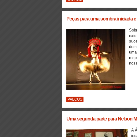
Peças para uma sombra iniciada e 
Sobr
exis
suce
domí
uma 
resp
noss
PALCOS
Uma segunda parte para Nelson 
A Á
jog