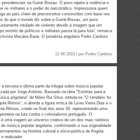
 presidenciais na Guiné Bissau. O povo rejeita a violência e
e os militares e o poder do narcotráfico. Impressiona quem
ga ao país cheio de preconceitos construídos com base nos
s do que o mundo diz sobre a Guiné-Bissau, um povo
justamente rotulado de violento devido à imagem que um
po restrito de políticos e militares passa lá para fora”, remarca
ctivista Macária Barai. O jornalista angolano Pedro Cardoso
12.06.2010 | por
Pedro Cardoso
 a terceira e última parte da trilogia sobre música popular
izada por Jorge António. Baseado na obra "Estórias para a
úsica angolana" de Mário Rui Silva, intitula-se "O Lendário 'tio
gola Ritmos", e aborda a figura mítica de Liceu Vieira Dias e o
la Ritmos, criado no final dos anos 50, representando uma
l pioneira na luta contra o colonialismo português. O
 é uma viagem ao universo criativo de um dos mais notórios
de música popular angolana, confirmando a sua originalidade
permanentes na história cultural e sócio-política de Angola.
o realizador.