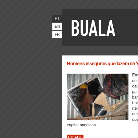
PT
EN
FR
Homens inseguros que fazem de '
Em 
den
cai
gan
ba
tro
(tê
ar
qu
capital angolana.
CIDADE