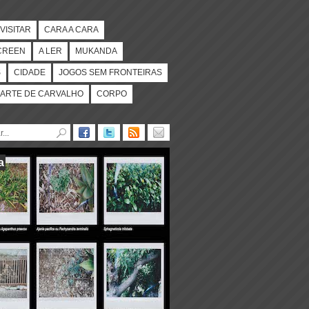
VISITAR
CARA A CARA
CREEN
A LER
MUKANDA
S
CIDADE
JOGOS SEM FRONTEIRAS
ARTE DE CARVALHO
CORPO
a