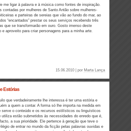
e me ligar à palavra e à música como fontes de inspiração.
as contadas por mulheres de Santo Antão sobre mulheres-
eiticeiras e parteiras de sereias que vão ao fundo do mar, ao
 dos “encantados” prestar os seus serviços recebendo três
as que se transformarão em ouro. Gosto imenso deste
o e aproveito para criar personagens para a minha arte.
15.06.2010 | por
Marta Lança
e Estórias
ilo que verdadeiramente lhe interessa é ter uma estória e
uém a quem a contar. A forma só lhe importa na medida em
 serve o conteúdo e os recursos estilísticos ou linguísticos
 utiliza estão submetidos às necessidades do enredo que é,
facto, a sua prioridade. Ele pertence à geração que teve o
vilégio de entrar no mundo da ficção pelas palavras ouvidas e