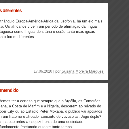
s diferentes
triângulo Europa-América-África da lusofonia, há um elo mais
co. Os africanos vivem um período de afirmação da língua
tuguesa como língua identitária e serão tanto mais iguais
nto forem diferentes.
17.06.2010 | por
Susana Moreira Marques
-entendido
emos ter a certeza que sempre que a Argélia, os Camarões,
ana, a Costa de Marfim e a Nigéria, descerem ao relvado do
cer City ou ao Estádio Peter Mokaba, o público vai apoiá-los
 um fraterno e atroador concerto de vuvuzelas. Jogo duplo?
: parece antes a esquizofrenia de uma sociedade
fundamente fracturada durante tanto tempo…