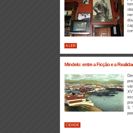
tor
ob
ne
dúv
cap
com
A LER
Mindelo: entre a Ficção e a Realid
De
pra
vár
XVI
esc
pra
S. 
pas
CIDADE