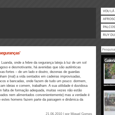
VOU LÁ 
AFROS
PALCO
RUY DU
seguranças'
Galeri
Luanda, onde a febre da segurança lateja à luz de um sol
goso e desmotivante, há avenidas que são autênticas
xas-fortes – de um lado e doutro, dezenas de guardas
ham (mal) a vida sentados em cadeiras improvisadas,
ncos e bancadas, onde fazem de tudo um pouco: dormem,
cam ideias e comem, trabalham. A sua utilidade é duvidosa
m falta de formação adequada, muitas vezes não estão
mados nem alimentados convenientemente) mas a verdade é
e estes homens fazem parte da paisagem e dinâmica da
21.06.2010 | por
Miguel Gomes