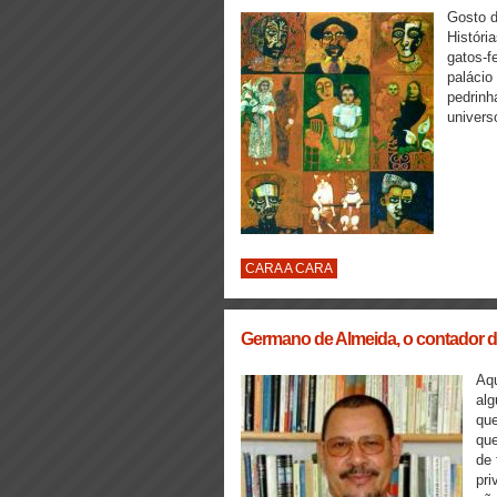
Gosto d
Históri
gatos-f
palácio
pedrinh
univers
CARA A CARA
Germano de Almeida, o contador d
Aqu
alg
que
que
de 
pri