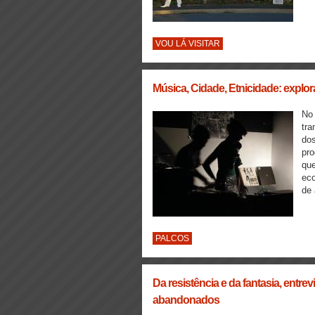
VOU LÁ VISITAR
Música, Cidade, Etnicidade: explo
No
tra
dos
pro
que
eco
de 
PALCOS
Da resistência e da fantasia, entre
abandonados