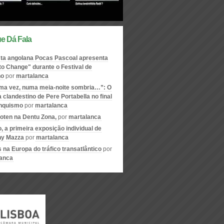
e Dá Fala
ta angolana Pocas Pascoal apresenta
to Change" durante o Festival de
no
por
martalanca
ma vez, numa meia-noite sombria…”: O
 clandestino de Pere Portabella no final
anquismo
por
martalanca
oten na Dentu Zona,
por
martalanca
o, a primeira exposição individual de
ny Mazza
por
martalanca
s na Europa do tráfico transatlântico
por
anca