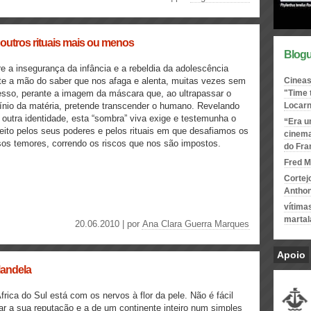
outros rituais mais ou menos
Blogu
e a insegurança da infância e a rebeldia da adolescência
te a mão do saber que nos afaga e alenta, muitas vezes sem
Cineas
sso, perante a imagem da máscara que, ao ultrapassar o
"Time 
nio da matéria, pretende transcender o humano. Revelando
Locar
outra identidade, esta “sombra” viva exige e testemunha o
“Era u
eito pelos seus poderes e pelos rituais em que desafiamos os
cinema
os temores, correndo os riscos que nos são impostos.
do Fr
Fred M
Cortej
Antho
vítima
martal
20.06.2010 | por
Ana Clara Guerra Marques
Apoio
Mandela
frica do Sul está com os nervos à flor da pele. Não é fácil
ar a sua reputação e a de um continente inteiro num simples