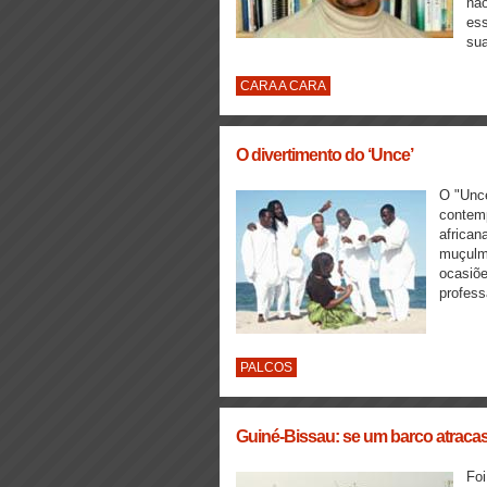
não
ess
sua
CARA A CARA
O divertimento do ‘Unce’
O "Unce
contemp
african
muçulm
ocasiõe
profes
PALCOS
Guiné-Bissau: se um barco atraca
Foi