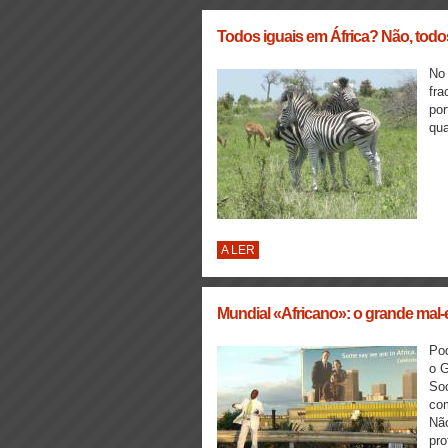
Todos iguais em África? Não, todo
No 
fra
por
qua
A LER
Mundial «Africano»: o grande mal
Pod
o G
Soc
com
Não
pro