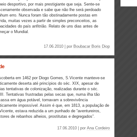
neio desportivo, por mais prestigiante que seja. Sente-se
scenamente observada e sabe que não lhe será perdoado
nhum erro. Nunca foram tão obstinadamente postas em
ida, muitas vezes a partir de simples preconceitos, as
acidades do país anfitrião. Relato de uns dias antes de
eçar o Mundial.
17.06.2010 | por
Boubacar Boris Diop
ade
scoberta em 1462 por Diogo Gomes, S.Vicente manteve-se
ticamente deserta até princípios do séc. XIX, apesar de
ias tentativas de colonização, realizadas durante o séc.
II. Tentativas frustradas pelas secas que, numa ilha tão
assa em água potável, tornavam a sobrevivência
ticamente impossível. Assim é que, em 1813, a população de
Vicente, estava reduzida a um punhado de “aventureiros,
tores de rebanhos alheios, prostitutas e degregados”.
17.06.2010 | por
Ana Cordeiro