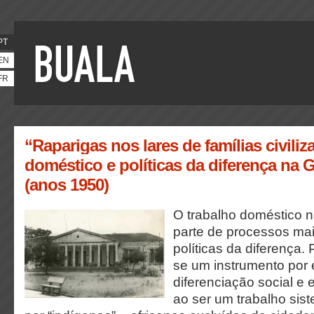
PT
EN
FR
“Raparigas nos lares de famílias civiliz
doméstico e políticas da diferença na
(anos 1950)
O trabalho doméstico n
parte de processos ma
políticas da diferença. 
se um instrumento por 
diferenciação social e 
ao ser um trabalho sist