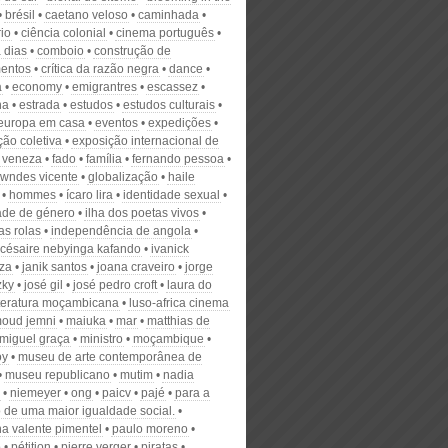
brésil
caetano veloso
caminhada
io
ciência colonial
cinema português
 dias
comboio
construção de
mentos
crítica da razão negra
dance
a
economy
emigrantres
escassez
ha
estrada
estudos
estudos culturais
europa em casa
eventos
expedições
ção coletiva
exposição internacional de
e veneza
fado
família
fernando pessoa
lowndes vicente
globalização
haile
hommes
ícaro lira
identidade sexual
ade de género
ilha dos poetas vivos
as rolas
independência de angola
 césaire nebyinga kafando
ivanick
za
janik santos
joana craveiro
jorge
zky
josé gil
josé pedro croft
laura do
iteratura moçambicana
luso-africa cinema
oud jemni
maiuka
mar
matthias de
miguel graça
ministro
moçambique
oy
museu de arte contemporânea de
museu republicano
mutim
nadia
niemeyer
ong
paicv
pajé
para a
o de uma maior igualdade social.
na valente pimentel
paulo moreno
o
pétition
pierre verger
piratas