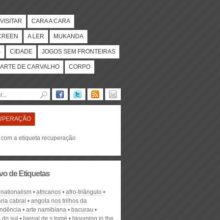
VISITAR
CARA A CARA
CREEN
A LER
MUKANDA
S
CIDADE
JOGOS SEM FRONTEIRAS
ARTE DE CARVALHO
CORPO
UPERAÇÃO
s com a etiqueta recuperação
vo de Etiquetas
 nationalism
africanos
afro-triângulo
ria cabral
angola nos trilhos da
ndência
arte namibiana
bacurau
 do sul
bienal de s.tomé
blooming in the