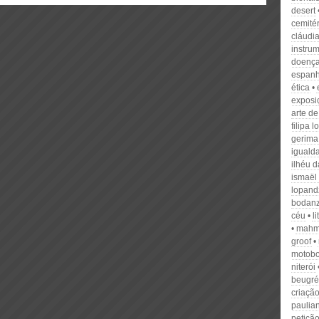
desert
cemitér
cláudia
instru
doenç
espan
ética
exposi
arte d
filipa 
gerima
iguald
ilhéu d
ismaël
lopand
bodan
céu
l
mahm
groof
motob
niterói
beugré
criaçã
paulia
petiçã