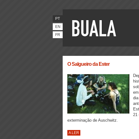
PT
EN
FR
O Salgueiro da Ester
Dep
his
sob
em 
dia
ant
Est
21 
exterminação de Auschwitz.
A LER