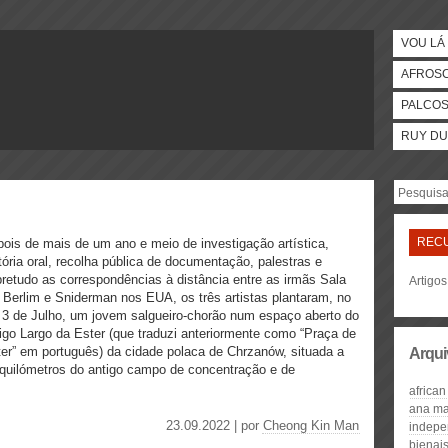
VOU LÁ 
AFROS
PALCO
RUY DU
REC
ois de mais de um ano e meio de investigação artística,
tória oral, recolha pública de documentação, palestras e
retudo as correspondências à distância entre as irmãs Sala
Artigo
Berlim e Sniderman nos EUA, os três artistas plantaram, no
 3 de Julho, um jovem salgueiro-chorão num espaço aberto do
igo Largo da Ester (que traduzi anteriormente como “Praça de
er” em português) da cidade polaca de Chrzanów, situada a
Arqui
quilómetros do antigo campo de concentração e de
african
ana ma
23.09.2022 | por
Cheong Kin Man
indepe
bienais